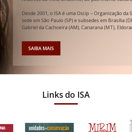
Desde 2001, o ISA é uma Oscip – Organização da So
sede em São Paulo (SP) e subsedes em Brasília (DF
Gabriel da Cachoeira (AM), Canarana (MT), Eldorad
SAIBA MAIS
Links do ISA