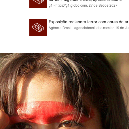
g1 - https://g1.globo.com,
27 de Set de 2027
Exposição reelabora terror com obras de a
Agência Brasil - agenciabrasil.ebc.com.br,
19 de Ju