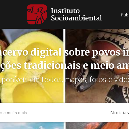
Pub
cervo digital sobre povos 
ções tradicionais e meio a
sponíveis em textos, mapas, fotos e víde
Notícias