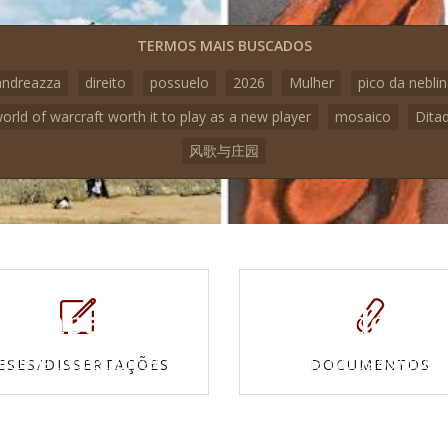
TERMOS MAIS BUSCADOS
andreazza
direito
possuelo
2026
Mulher
pico da nebli
world of warcraft worth it to play as a new player
mosaico
Dita
风歌与庄园
Mapas e
Vídeos
Cartas topográficas
Veja todos os vídeo
ESES/DISSERTAÇÕES
DOCUMENTOS