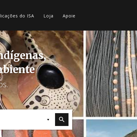
licações do ISA
Loja
Apoie
indígenas,
mbiente
os.