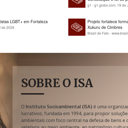
g1 - g1.globo.com,
19 de 
rtistas LGBT+ em Fortaleza
Projeto fortalece fo
Xukuru de Cimbres
l de 2026
Brasil de Fato - www.brasi
SOBRE O ISA
O
Instituto Socioambiental (ISA)
é uma organizaçã
lucrativos, fundada em 1994, para propor soluçõe
ambientais com foco central na defesa de bens e di
relativos ao meio ambiente, ao patrimônio cultura