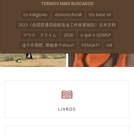
TERMOS MAIS BUSCADOS
os indigenas
vtunotesforall
tris base srl
2023《全国普通高校校友会工作发展报告》文本文档
マウス スライム
2026
o que e QSMSP
这个不用吧...帮她拿个shou't
PENGATI
ind
LIVROS