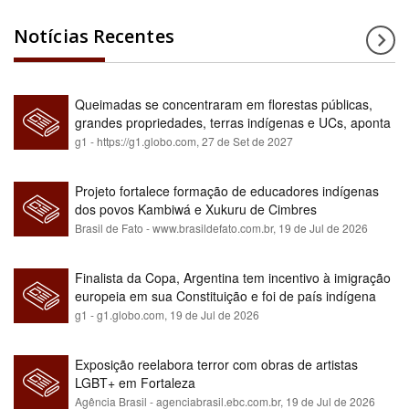
Notícias Recentes
Queimadas se concentraram em florestas públicas,
grandes propriedades, terras indígenas e UCs, aponta
relatório
g1 - https://g1.globo.com,
27 de Set de 2027
Projeto fortalece formação de educadores indígenas
dos povos Kambiwá e Xukuru de Cimbres
Brasil de Fato - www.brasildefato.com.br,
19 de Jul de 2026
Finalista da Copa, Argentina tem incentivo à imigração
europeia em sua Constituição e foi de país indígena
para maioria branca
g1 - g1.globo.com,
19 de Jul de 2026
Exposição reelabora terror com obras de artistas
LGBT+ em Fortaleza
Agência Brasil - agenciabrasil.ebc.com.br,
19 de Jul de 2026