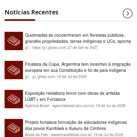
Notícias Recentes
Queimadas se concentraram em florestas públicas,
grandes propriedades, terras indígenas e UCs, aponta
relatório
g1 - https://g1.globo.com,
27 de Set de 2027
Finalista da Copa, Argentina tem incentivo à imigração
europeia em sua Constituição e foi de país indígena
para maioria branca
g1 - g1.globo.com,
19 de Jul de 2026
Exposição reelabora terror com obras de artistas
LGBT+ em Fortaleza
Agência Brasil - agenciabrasil.ebc.com.br,
19 de Jul de 2026
Projeto fortalece formação de educadores indígenas
dos povos Kambiwá e Xukuru de Cimbres
Brasil de Fato - www.brasildefato.com.br,
19 de Jul de 2026