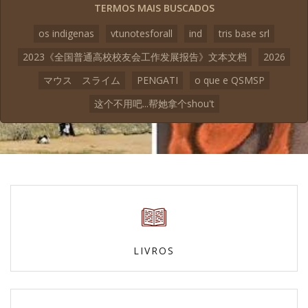
TERMOS MAIS BUSCADOS
os indigenas
vtunotesforall
ind
tris base srl
2023《全国普通高校校友会工作发展报告》文本文档
2026
マウス スライム
PENGATI
o que e QSMSP
这个不用吧...帮她拿个shou't
LIVROS