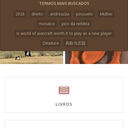
TERMOS MAIS BUSCADOS
2026
direito
andreazza
possuelo
Mulher
mosaico
pico da neblina
is world of warcraft worth it to play as a new player
Ditadura
风歌与庄园
LIVROS