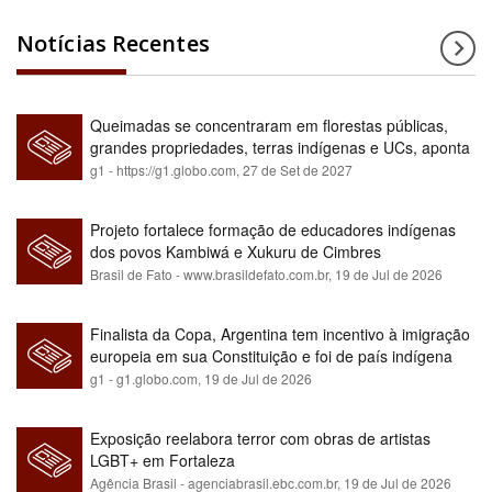
Notícias Recentes
Queimadas se concentraram em florestas públicas,
grandes propriedades, terras indígenas e UCs, aponta
relatório
g1 - https://g1.globo.com,
27 de Set de 2027
Projeto fortalece formação de educadores indígenas
dos povos Kambiwá e Xukuru de Cimbres
Brasil de Fato - www.brasildefato.com.br,
19 de Jul de 2026
Finalista da Copa, Argentina tem incentivo à imigração
europeia em sua Constituição e foi de país indígena
para maioria branca
g1 - g1.globo.com,
19 de Jul de 2026
Exposição reelabora terror com obras de artistas
LGBT+ em Fortaleza
Agência Brasil - agenciabrasil.ebc.com.br,
19 de Jul de 2026