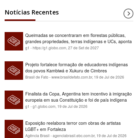
Notícias Recentes
Queimadas se concentraram em florestas públicas,
grandes propriedades, terras indígenas e UCs, aponta
relatório
g1 - https://g1.globo.com,
27 de Set de 2027
Projeto fortalece formação de educadores indígenas
dos povos Kambiwá e Xukuru de Cimbres
Brasil de Fato - www.brasildefato.com.br,
19 de Jul de 2026
Finalista da Copa, Argentina tem incentivo à imigração
europeia em sua Constituição e foi de país indígena
para maioria branca
g1 - g1.globo.com,
19 de Jul de 2026
Exposição reelabora terror com obras de artistas
LGBT+ em Fortaleza
Agência Brasil - agenciabrasil.ebc.com.br,
19 de Jul de 2026