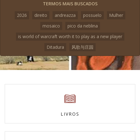
TERMOS MAIS BUSCADOS
2026
direito
andreazza
possuelo
Mulher
mosaico
pico da neblina
is world of warcraft worth it to play as a new player
Ditadura
风歌与庄园
LIVROS