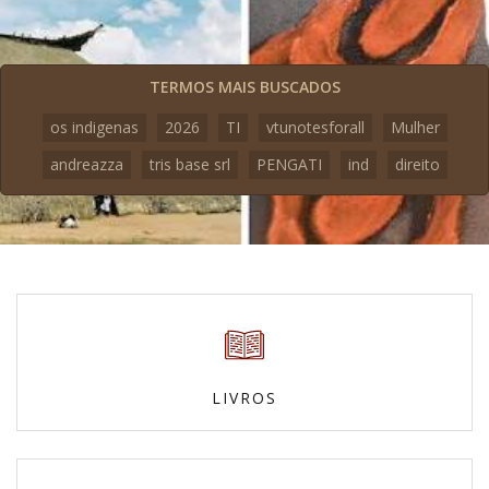
TERMOS MAIS BUSCADOS
os indigenas
2026
TI
vtunotesforall
Mulher
andreazza
tris base srl
PENGATI
ind
direito
LIVROS