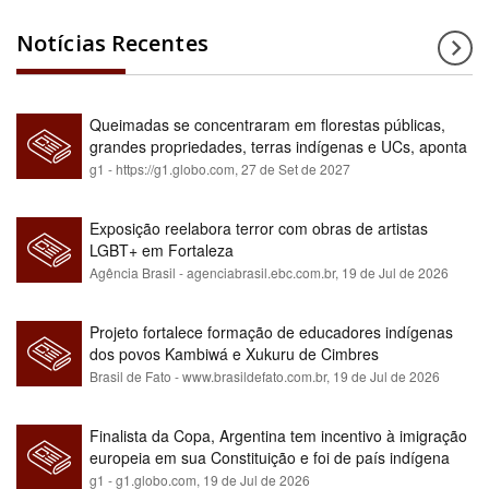
Notícias Recentes
Queimadas se concentraram em florestas públicas,
grandes propriedades, terras indígenas e UCs, aponta
relatório
g1 - https://g1.globo.com,
27 de Set de 2027
Exposição reelabora terror com obras de artistas
LGBT+ em Fortaleza
Agência Brasil - agenciabrasil.ebc.com.br,
19 de Jul de 2026
Projeto fortalece formação de educadores indígenas
dos povos Kambiwá e Xukuru de Cimbres
Brasil de Fato - www.brasildefato.com.br,
19 de Jul de 2026
Finalista da Copa, Argentina tem incentivo à imigração
europeia em sua Constituição e foi de país indígena
para maioria branca
g1 - g1.globo.com,
19 de Jul de 2026