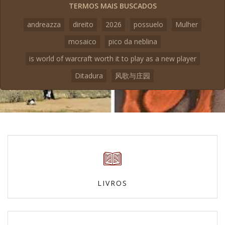
TERMOS MAIS BUSCADOS
andreazza
direito
2026
possuelo
Mulher
mosaico
pico da neblina
is world of warcraft worth it to play as a new player
Ditadura
风歌与庄园
LIVROS