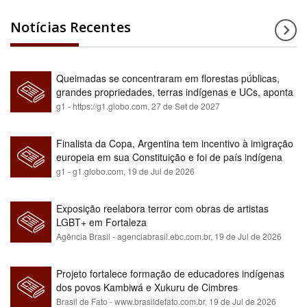
Notícias Recentes
Queimadas se concentraram em florestas públicas,
grandes propriedades, terras indígenas e UCs, aponta
relatório
g1 - https://g1.globo.com,
27 de Set de 2027
Finalista da Copa, Argentina tem incentivo à imigração
europeia em sua Constituição e foi de país indígena
para maioria branca
g1 - g1.globo.com,
19 de Jul de 2026
Exposição reelabora terror com obras de artistas
LGBT+ em Fortaleza
Agência Brasil - agenciabrasil.ebc.com.br,
19 de Jul de 2026
Projeto fortalece formação de educadores indígenas
dos povos Kambiwá e Xukuru de Cimbres
Brasil de Fato - www.brasildefato.com.br,
19 de Jul de 2026