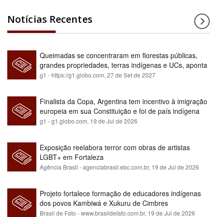
Notícias Recentes
Queimadas se concentraram em florestas públicas,
grandes propriedades, terras indígenas e UCs, aponta
relatório
g1 - https://g1.globo.com,
27 de Set de 2027
Finalista da Copa, Argentina tem incentivo à imigração
europeia em sua Constituição e foi de país indígena
para maioria branca
g1 - g1.globo.com,
19 de Jul de 2026
Exposição reelabora terror com obras de artistas
LGBT+ em Fortaleza
Agência Brasil - agenciabrasil.ebc.com.br,
19 de Jul de 2026
Projeto fortalece formação de educadores indígenas
dos povos Kambiwá e Xukuru de Cimbres
Brasil de Fato - www.brasildefato.com.br,
19 de Jul de 2026