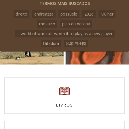
TERMOS MAIS BUSCADOS
direito
andreazza
possuelo
2026
Mulher
mosaico
pico da neblina
is world of warcraft worth it to play as a new player
Ditadura
风歌与庄园
LIVROS