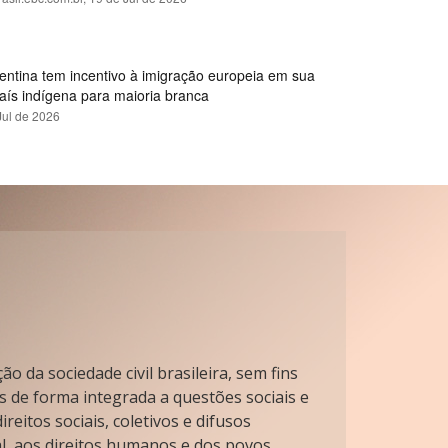
gentina tem incentivo à imigração europeia em sua
país indígena para maioria branca
Jul de 2026
o da sociedade civil brasileira, sem fins
s de forma integrada a questões sociais e
reitos sociais, coletivos e difusos
l, aos direitos humanos e dos povos.