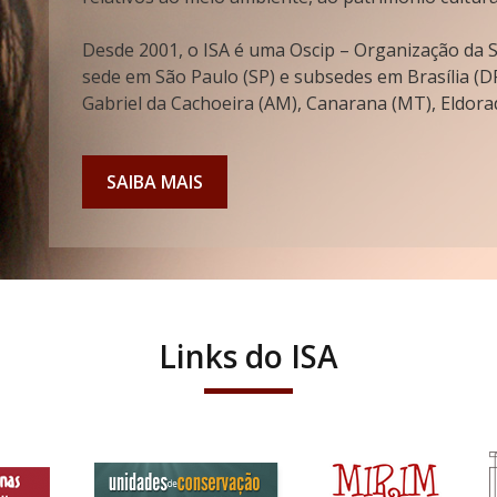
Desde 2001, o ISA é uma Oscip – Organização da So
sede em São Paulo (SP) e subsedes em Brasília (DF
Gabriel da Cachoeira (AM), Canarana (MT), Eldorad
SAIBA MAIS
Links do ISA