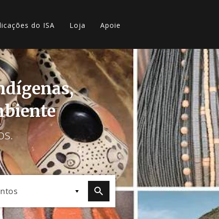
licações do ISA
Loja
Apoie
indígenas,
mbiente
os.
ntos