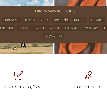
TERMOS MAIS BUSCADOS
andreazza
direito
2026
possuelo
Mulher
mosaico
a neblina
is world of warcraft worth it to play as a new player
D
风歌与庄园
Mapas e
Vídeos
Cartas topográficas
Veja todos os vídeo
ESES/DISSERTAÇÕES
DOCUMENTOS