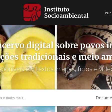
Pub
cervo digital sobre povos 
ções tradicionais e meio a
sponíveis em textos, mapas, fotos e víde
Docume