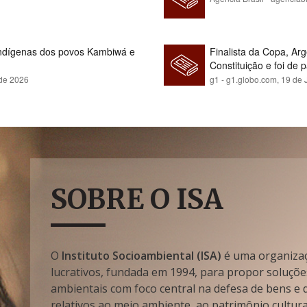
indígenas dos povos Kambiwá e
Finalista da Copa, Ar
Constituição e foi de 
 de 2026
g1 - g1.globo.com,
19 de 
SOBRE O ISA
O
Instituto Socioambiental (ISA)
é uma organizaçã
lucrativos, fundada em 1994, para propor soluçõe
ambientais com foco central na defesa de bens e di
relativos ao meio ambiente, ao patrimônio cultura