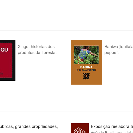
Xingu: histórias dos
Baniwa jiquitai
produtos da floresta.
pepper.
blicas, grandes propriedades,
Exposição reelabora t
Agência Brasil - agenciab