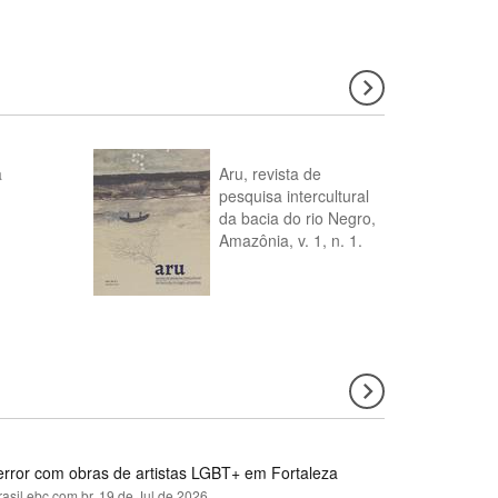
a
Aru, revista de
pesquisa intercultural
da bacia do rio Negro,
Amazônia, v. 1, n. 1.
error com obras de artistas LGBT+ em Fortaleza
rasil.ebc.com.br,
19 de Jul de 2026