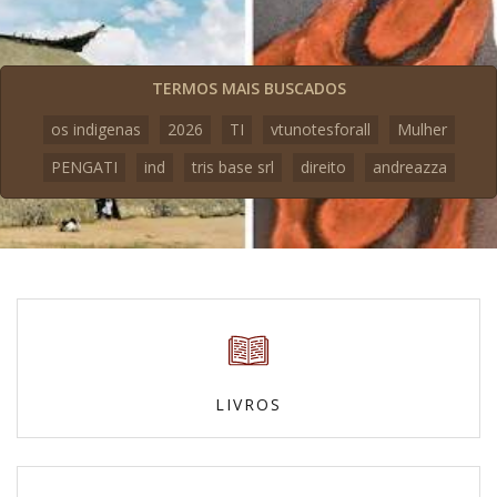
TERMOS MAIS BUSCADOS
os indigenas
2026
TI
vtunotesforall
Mulher
PENGATI
ind
tris base srl
direito
andreazza
LIVROS