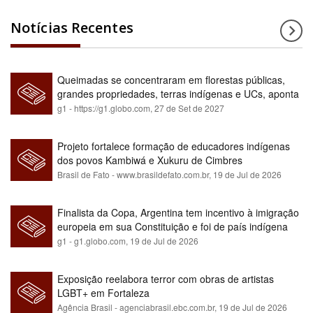
Notícias Recentes
Queimadas se concentraram em florestas públicas,
grandes propriedades, terras indígenas e UCs, aponta
relatório
g1 - https://g1.globo.com,
27 de Set de 2027
Projeto fortalece formação de educadores indígenas
dos povos Kambiwá e Xukuru de Cimbres
Brasil de Fato - www.brasildefato.com.br,
19 de Jul de 2026
Finalista da Copa, Argentina tem incentivo à imigração
europeia em sua Constituição e foi de país indígena
para maioria branca
g1 - g1.globo.com,
19 de Jul de 2026
Exposição reelabora terror com obras de artistas
LGBT+ em Fortaleza
Agência Brasil - agenciabrasil.ebc.com.br,
19 de Jul de 2026