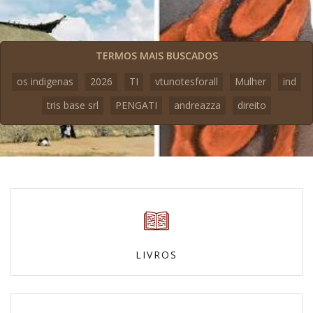
TERMOS MAIS BUSCADOS
os indigenas
2026
TI
vtunotesforall
Mulher
ind
tris base srl
PENGATI
andreazza
direito
LIVROS