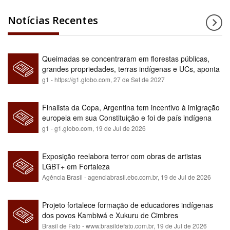
Notícias Recentes
Queimadas se concentraram em florestas públicas,
grandes propriedades, terras indígenas e UCs, aponta
relatório
g1 - https://g1.globo.com,
27 de Set de 2027
Finalista da Copa, Argentina tem incentivo à imigração
europeia em sua Constituição e foi de país indígena
para maioria branca
g1 - g1.globo.com,
19 de Jul de 2026
Exposição reelabora terror com obras de artistas
LGBT+ em Fortaleza
Agência Brasil - agenciabrasil.ebc.com.br,
19 de Jul de 2026
Projeto fortalece formação de educadores indígenas
dos povos Kambiwá e Xukuru de Cimbres
Brasil de Fato - www.brasildefato.com.br,
19 de Jul de 2026