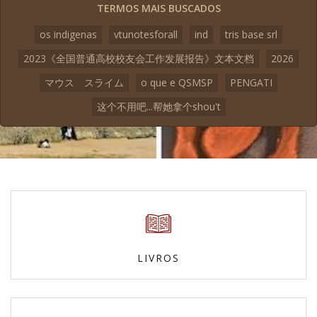
TERMOS MAIS BUSCADOS
os indigenas
vtunotesforall
ind
tris base srl
2023《全国普通高校校友会工作发展报告》文本文档
2026
マウス スライム
o que e QSMSP
PENGATI
这个不用吧...帮她拿个shou't
LIVROS