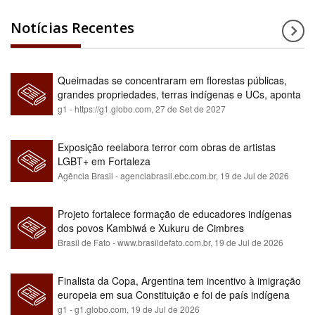
Notícias Recentes
Queimadas se concentraram em florestas públicas,
grandes propriedades, terras indígenas e UCs, aponta
relatório
g1 - https://g1.globo.com,
27 de Set de 2027
Exposição reelabora terror com obras de artistas
LGBT+ em Fortaleza
Agência Brasil - agenciabrasil.ebc.com.br,
19 de Jul de 2026
Projeto fortalece formação de educadores indígenas
dos povos Kambiwá e Xukuru de Cimbres
Brasil de Fato - www.brasildefato.com.br,
19 de Jul de 2026
Finalista da Copa, Argentina tem incentivo à imigração
europeia em sua Constituição e foi de país indígena
para maioria branca
g1 - g1.globo.com,
19 de Jul de 2026