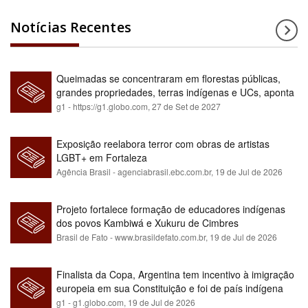
Notícias Recentes
Queimadas se concentraram em florestas públicas,
grandes propriedades, terras indígenas e UCs, aponta
relatório
g1 - https://g1.globo.com,
27 de Set de 2027
Exposição reelabora terror com obras de artistas
LGBT+ em Fortaleza
Agência Brasil - agenciabrasil.ebc.com.br,
19 de Jul de 2026
Projeto fortalece formação de educadores indígenas
dos povos Kambiwá e Xukuru de Cimbres
Brasil de Fato - www.brasildefato.com.br,
19 de Jul de 2026
Finalista da Copa, Argentina tem incentivo à imigração
europeia em sua Constituição e foi de país indígena
para maioria branca
g1 - g1.globo.com,
19 de Jul de 2026