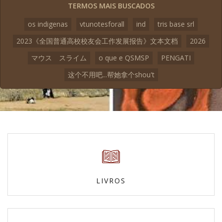
TERMOS MAIS BUSCADOS
os indigenas
vtunotesforall
ind
tris base srl
2023《全国普通高校校友会工作发展报告》文本文档
2026
マウス スライム
o que e QSMSP
PENGATI
这个不用吧...帮她拿个shou't
LIVROS