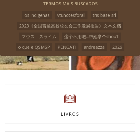
TERMOS MAIS BUSCADOS
os indigenas
vtunotesforall
tris base srl
2023《全国普通高校校友会工作发展报告》文本文档
マウス スライム
这个不用吧...帮她拿个shou't
o que e QSMSP
PENGATI
andreazza
2026
LIVROS