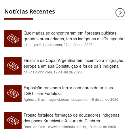
Notícias Recentes
Queimadas se concentraram em florestas públicas,
grandes propriedades, terras indígenas e UCs, aponta
relatório
g1 - https://g1.globo.com,
27 de Set de 2027
Finalista da Copa, Argentina tem incentivo à imigração
europeia em sua Constituição e foi de país indígena
para maioria branca
g1 - g1.globo.com,
19 de Jul de 2026
Exposição reelabora terror com obras de artistas
LGBT+ em Fortaleza
Agência Brasil - agenciabrasil.ebc.com.br,
19 de Jul de 2026
Projeto fortalece formação de educadores indígenas
dos povos Kambiwá e Xukuru de Cimbres
Brasil de Fato - www.brasildefato.com.br,
19 de Jul de 2026