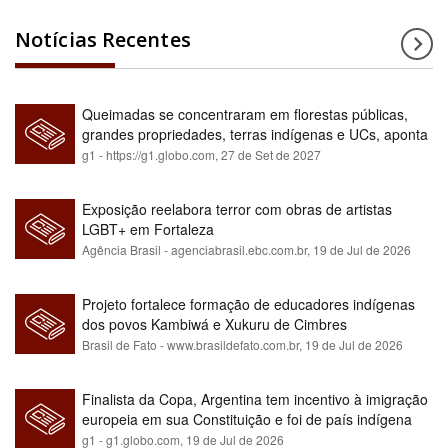
Notícias Recentes
Queimadas se concentraram em florestas públicas,
grandes propriedades, terras indígenas e UCs, aponta
relatório
g1 - https://g1.globo.com,
27 de Set de 2027
Exposição reelabora terror com obras de artistas
LGBT+ em Fortaleza
Agência Brasil - agenciabrasil.ebc.com.br,
19 de Jul de 2026
Projeto fortalece formação de educadores indígenas
dos povos Kambiwá e Xukuru de Cimbres
Brasil de Fato - www.brasildefato.com.br,
19 de Jul de 2026
Finalista da Copa, Argentina tem incentivo à imigração
europeia em sua Constituição e foi de país indígena
para maioria branca
g1 - g1.globo.com,
19 de Jul de 2026