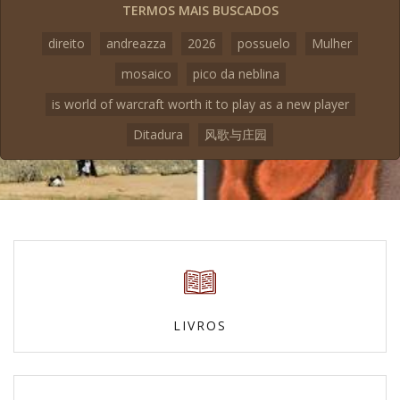
TERMOS MAIS BUSCADOS
direito
andreazza
2026
possuelo
Mulher
mosaico
pico da neblina
is world of warcraft worth it to play as a new player
Ditadura
风歌与庄园
LIVROS