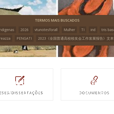
TERMOS MAIS BUSCADOS
indigenas
2026
vtunotesforall
Mulher
TI
ind
tris bas
reazza
PENGATI
2023《全国普通高校校友会工作发展报告》文
Mapas e
Vídeos
Cartas topográficas
Veja todos os vídeo
ESES/DISSERTAÇÕES
DOCUMENTOS