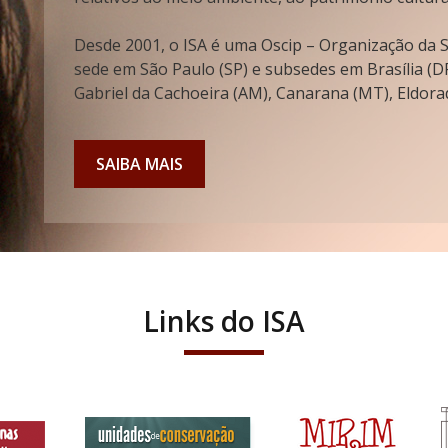
Desde 2001, o ISA é uma Oscip – Organização da So
sede em São Paulo (SP) e subsedes em Brasília (DF
Gabriel da Cachoeira (AM), Canarana (MT), Eldorad
SAIBA MAIS
Links do ISA