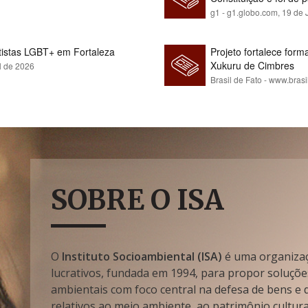
g1 - g1.globo.com,
19 de 
rtistas LGBT+ em Fortaleza
Projeto fortalece fo
Xukuru de Cimbres
l de 2026
Brasil de Fato - www.brasi
SOBRE O ISA
O
Instituto Socioambiental (ISA)
é uma organizaçã
lucrativos, fundada em 1994, para propor soluçõe
ambientais com foco central na defesa de bens e di
relativos ao meio ambiente, ao patrimônio cultura