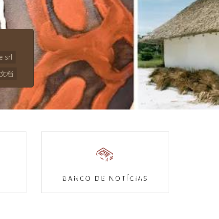
e srl
本文档
Povos Indígenas
s
Acesse a enciclopédia
BANCO DE NOTÍCIAS