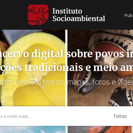
Pub
cervo digital sobre povos 
ções tradicionais e meio a
sponíveis em textos, mapas, fotos e víde
Fotos