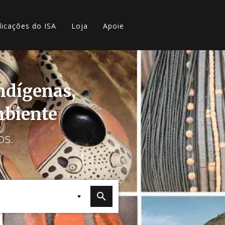
licações do ISA
Loja
Apoie
indígenas,
mbiente
os.