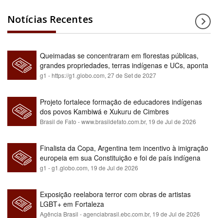
Notícias Recentes
Queimadas se concentraram em florestas públicas,
grandes propriedades, terras indígenas e UCs, aponta
relatório
g1 - https://g1.globo.com,
27 de Set de 2027
Projeto fortalece formação de educadores indígenas
dos povos Kambiwá e Xukuru de Cimbres
Brasil de Fato - www.brasildefato.com.br,
19 de Jul de 2026
Finalista da Copa, Argentina tem incentivo à imigração
europeia em sua Constituição e foi de país indígena
para maioria branca
g1 - g1.globo.com,
19 de Jul de 2026
Exposição reelabora terror com obras de artistas
LGBT+ em Fortaleza
Agência Brasil - agenciabrasil.ebc.com.br,
19 de Jul de 2026