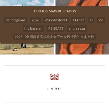
TERMOS MAIS BUSCADOS
os indigenas
2026
vtunotesforall
Mulher
TI
ind
tris base srl
PENGATI
andreazza
2023《全国普通高校校友会工作发展报告》文本文档
LIVROS