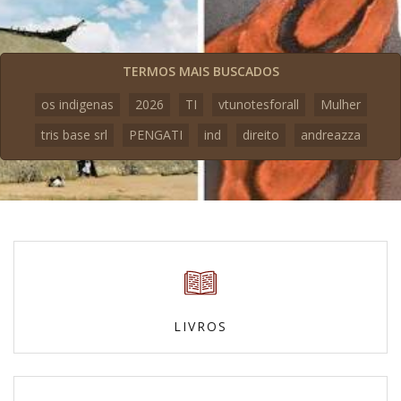
TERMOS MAIS BUSCADOS
os indigenas
2026
TI
vtunotesforall
Mulher
tris base srl
PENGATI
ind
direito
andreazza
LIVROS