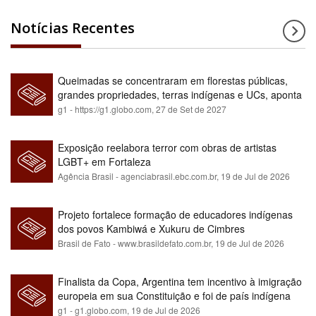
Notícias Recentes
Queimadas se concentraram em florestas públicas,
grandes propriedades, terras indígenas e UCs, aponta
relatório
g1 - https://g1.globo.com,
27 de Set de 2027
Exposição reelabora terror com obras de artistas
LGBT+ em Fortaleza
Agência Brasil - agenciabrasil.ebc.com.br,
19 de Jul de 2026
Projeto fortalece formação de educadores indígenas
dos povos Kambiwá e Xukuru de Cimbres
Brasil de Fato - www.brasildefato.com.br,
19 de Jul de 2026
Finalista da Copa, Argentina tem incentivo à imigração
europeia em sua Constituição e foi de país indígena
para maioria branca
g1 - g1.globo.com,
19 de Jul de 2026