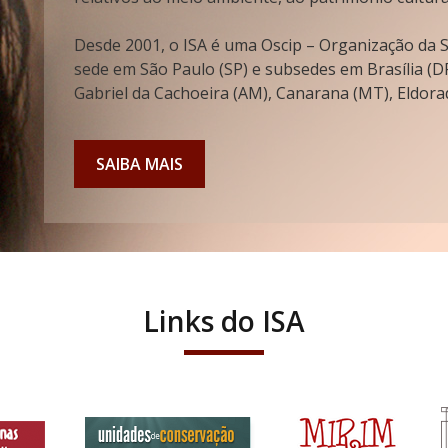
Desde 2001, o ISA é uma Oscip – Organização da So
sede em São Paulo (SP) e subsedes em Brasília (DF
Gabriel da Cachoeira (AM), Canarana (MT), Eldorad
SAIBA MAIS
Links do ISA