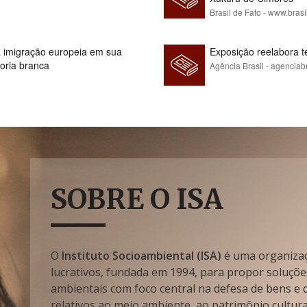
Brasil de Fato - www.brasi
 à imigração europeia em sua
Exposição reelabora t
ioria branca
Agência Brasil - agenciab
SOBRE O ISA
O
Instituto Socioambiental (ISA)
é uma organizaçã
lucrativos, fundada em 1994, para propor soluçõe
ambientais com foco central na defesa de bens e di
relativos ao meio ambiente, ao patrimônio cultura