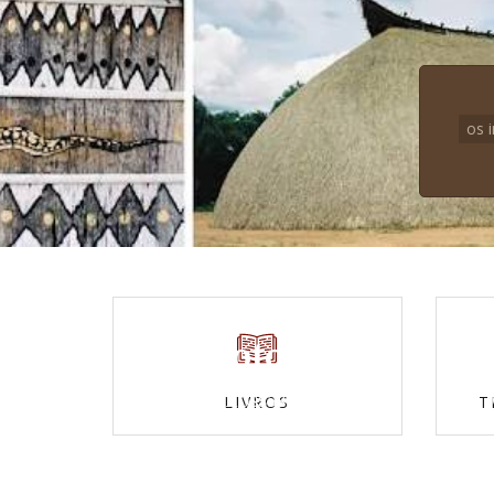
os 
Fotos
Confira nossas galerias
LIVROS
T