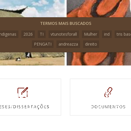
TERMOS MAIS BUSCADOS
indigenas
2026
TI
vtunotesforall
Mulher
ind
tris bas
PENGATI
andreazza
direito
Mapas e
Vídeos
Cartas topográficas
Veja todos os vídeo
ESES/DISSERTAÇÕES
DOCUMENTOS