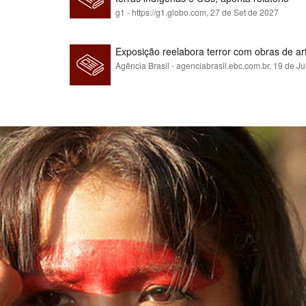
g1 - https://g1.globo.com,
27 de Set de 2027
Exposição reelabora terror com obras de a
Agência Brasil - agenciabrasil.ebc.com.br,
19 de Ju