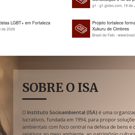
g1 - g1.globo.com,
19 de 
rtistas LGBT+ em Fortaleza
Projeto fortalece fo
Xukuru de Cimbres
l de 2026
Brasil de Fato - www.brasi
SOBRE O ISA
O
Instituto Socioambiental (ISA)
é uma organizaçã
lucrativos, fundada em 1994, para propor soluçõe
ambientais com foco central na defesa de bens e di
relativos ao meio ambiente, ao patrimônio cultura