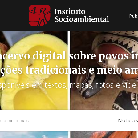
Pub
cervo digital sobre povos 
ções tradicionais e meio a
sponíveis em textos, mapas, fotos e víde
Notícias