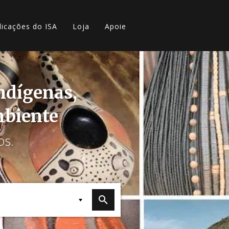
licações do ISA
Loja
Apoie
indígenas,
mbiente
os.