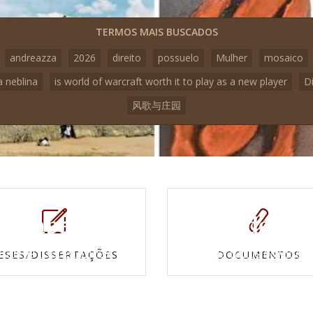
TERMOS MAIS BUSCADOS
andreazza
2026
direito
possuelo
Mulher
mosaico
a neblina
is world of warcraft worth it to play as a new player
D
风歌与庄园
Mapas e
Vídeos
Cartas topográficas
Veja todos os vídeo
ESES/DISSERTAÇÕES
DOCUMENTOS