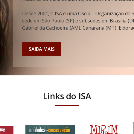
Desde 2001, o ISA é uma Oscip – Organização da So
sede em São Paulo (SP) e subsedes em Brasília (DF
Gabriel da Cachoeira (AM), Canarana (MT), Eldorad
SAIBA MAIS
Links do ISA