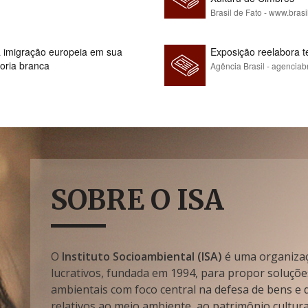
Brasil de Fato - www.brasi
 à imigração europeia em sua
Exposição reelabora t
ioria branca
Agência Brasil - agenciab
SOBRE O ISA
O
Instituto Socioambiental (ISA)
é uma organizaçã
lucrativos, fundada em 1994, para propor soluçõe
ambientais com foco central na defesa de bens e di
relativos ao meio ambiente, ao patrimônio cultura