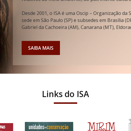
Desde 2001, o ISA é uma Oscip – Organização da So
sede em São Paulo (SP) e subsedes em Brasília (DF
Gabriel da Cachoeira (AM), Canarana (MT), Eldorad
SAIBA MAIS
Links do ISA