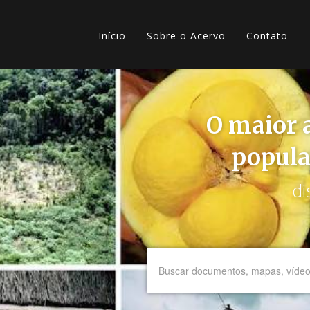
Pular
Main
para
o
Início
Sobre o Acervo
Contato
navigation
Menu
conteúdo
principal
secundário
O maior a
popula
di