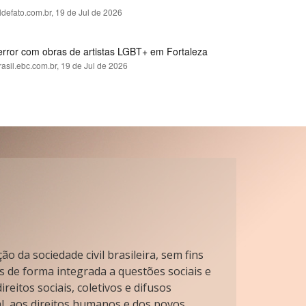
ldefato.com.br,
19 de Jul de 2026
error com obras de artistas LGBT+ em Fortaleza
rasil.ebc.com.br,
19 de Jul de 2026
o da sociedade civil brasileira, sem fins
s de forma integrada a questões sociais e
reitos sociais, coletivos e difusos
l, aos direitos humanos e dos povos.