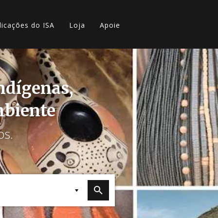
licações do ISA
Loja
Apoie
indígenas,
mbiente
os.