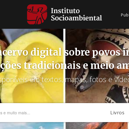
Pub
cervo digital sobre povos 
ções tradicionais e meio a
sponíveis em textos, mapas, fotos e víde
Livros