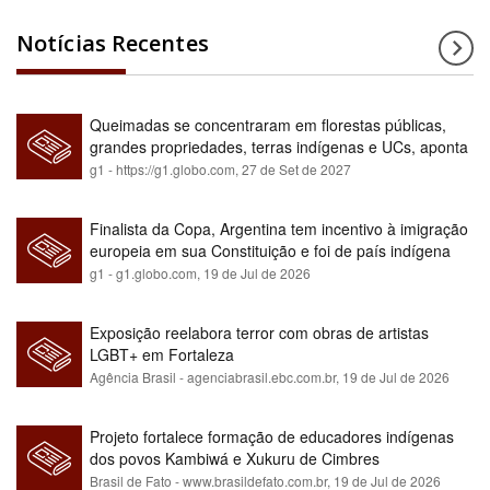
Notícias Recentes
Queimadas se concentraram em florestas públicas,
grandes propriedades, terras indígenas e UCs, aponta
relatório
g1 - https://g1.globo.com,
27 de Set de 2027
Finalista da Copa, Argentina tem incentivo à imigração
europeia em sua Constituição e foi de país indígena
para maioria branca
g1 - g1.globo.com,
19 de Jul de 2026
Exposição reelabora terror com obras de artistas
LGBT+ em Fortaleza
Agência Brasil - agenciabrasil.ebc.com.br,
19 de Jul de 2026
Projeto fortalece formação de educadores indígenas
dos povos Kambiwá e Xukuru de Cimbres
Brasil de Fato - www.brasildefato.com.br,
19 de Jul de 2026