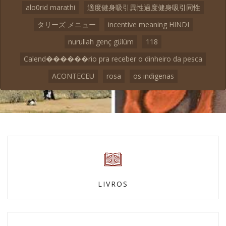
alo0rid marathi
適度健身吸引異性過度健身吸引同性
タリーズ メニュー
incentive meaning HINDI
nurullah genç gülüm
118
Calend������rio pra receber o dinheiro da pesca
ACONTECEU
rosa
os indigenas
LIVROS