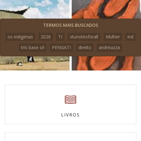
TERMOS MAIS BUSCADOS
os indigenas
2026
TI
vtunotesforall
Mulher
ind
tris base srl
PENGATI
direito
andreazza
LIVROS