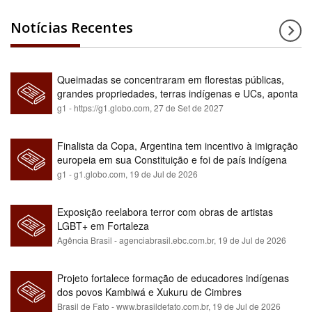
Notícias Recentes
Queimadas se concentraram em florestas públicas,
grandes propriedades, terras indígenas e UCs, aponta
relatório
g1 - https://g1.globo.com,
27 de Set de 2027
Finalista da Copa, Argentina tem incentivo à imigração
europeia em sua Constituição e foi de país indígena
para maioria branca
g1 - g1.globo.com,
19 de Jul de 2026
Exposição reelabora terror com obras de artistas
LGBT+ em Fortaleza
Agência Brasil - agenciabrasil.ebc.com.br,
19 de Jul de 2026
Projeto fortalece formação de educadores indígenas
dos povos Kambiwá e Xukuru de Cimbres
Brasil de Fato - www.brasildefato.com.br,
19 de Jul de 2026