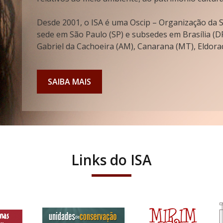
Desde 2001, o ISA é uma Oscip – Organização da So
sede em São Paulo (SP) e subsedes em Brasília (DF
Gabriel da Cachoeira (AM), Canarana (MT), Eldorad
SAIBA MAIS
Links do ISA