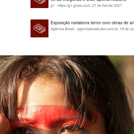
g1 - https://g1.globo.com,
27 de Set de 2027
Exposição reelabora terror com obras de a
Agência Brasil - agenciabrasil.ebc.com.br,
19 de Ju