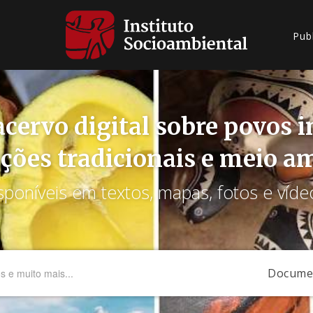
Pub
cervo digital sobre povos 
ções tradicionais e meio a
sponíveis em textos, mapas, fotos e víde
Docume