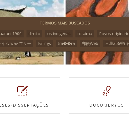
TERMOS MAIS BUSCADOS
uarani 1900
direito
os indigenas
roraima
Povos originari
イム wav フリー
Billings
tra��ra
郵便Web
三星a56釜
Mapas e
Vídeos
Cartas topográficas
Veja todos os vídeo
ESES/DISSERTAÇÕES
DOCUMENTOS