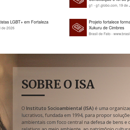
g1 - g1.globo.com,
19 de 
rtistas LGBT+ em Fortaleza
Projeto fortalece fo
Xukuru de Cimbres
l de 2026
Brasil de Fato - www.brasi
SOBRE O ISA
O
Instituto Socioambiental (ISA)
é uma organizaçã
lucrativos, fundada em 1994, para propor soluçõe
ambientais com foco central na defesa de bens e di
relativos ao meio ambiente, ao patrimônio cultura