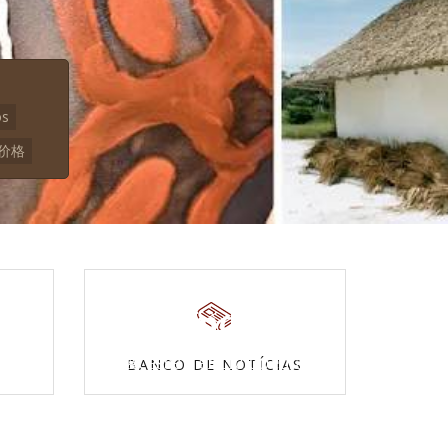
os
山价格
Povos Indígenas
s
Acesse a enciclopédia
BANCO DE NOTÍCIAS