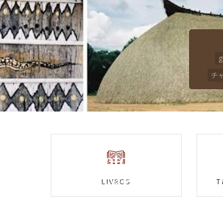
g
チャ
Fotos
Confira nossas galerias
LIVROS
T