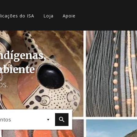
licações do ISA
Loja
Apoie
indígenas,
mbiente
os.
ntos