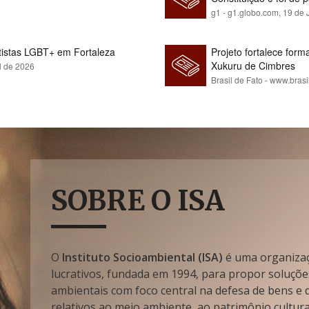
g1 - g1.globo.com,
19 de 
rtistas LGBT+ em Fortaleza
Projeto fortalece fo
Xukuru de Cimbres
l de 2026
Brasil de Fato - www.brasi
SOBRE O ISA
O
Instituto Socioambiental (ISA)
é uma organizaçã
lucrativos, fundada em 1994, para propor soluçõe
ambientais com foco central na defesa de bens e di
relativos ao meio ambiente, ao patrimônio cultura