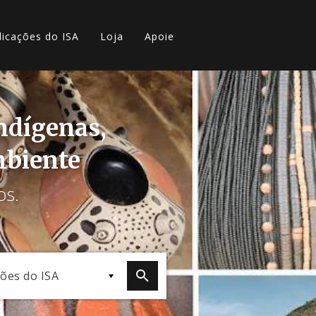
licações do ISA
Loja
Apoie
indígenas,
mbiente
os.
ções do ISA