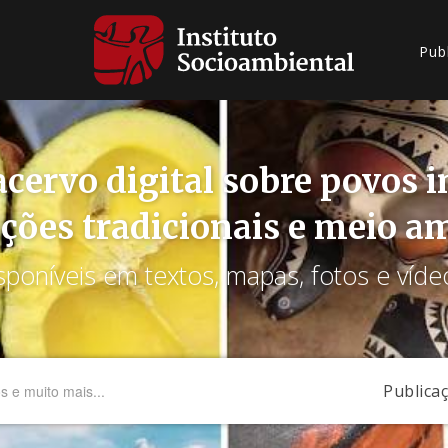
Pub
cervo digital sobre povos 
ções tradicionais e meio a
sponíveis em textos, mapas, fotos e víde
Publica