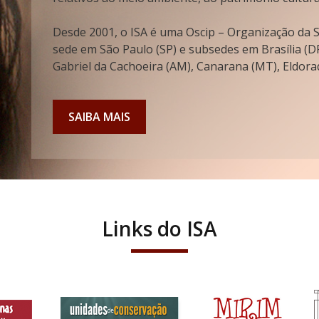
Desde 2001, o ISA é uma Oscip – Organização da So
sede em São Paulo (SP) e subsedes em Brasília (DF
Gabriel da Cachoeira (AM), Canarana (MT), Eldorad
SAIBA MAIS
Links do ISA