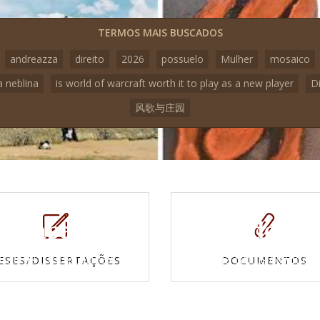
TERMOS MAIS BUSCADOS
andreazza
direito
2026
possuelo
Mulher
mosaico
a neblina
is world of warcraft worth it to play as a new player
D
风歌与庄园
Mapas e
Vídeos
Cartas topográficas
Veja todos os vídeo
ESES/DISSERTAÇÕES
DOCUMENTOS