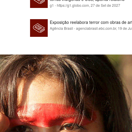
g1 - https://g1.globo.com,
27 de Set de 2027
Exposição reelabora terror com obras de a
Agência Brasil - agenciabrasil.ebc.com.br,
19 de Ju