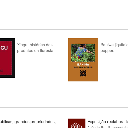
Xingu: histórias dos
Baniwa jiquitai
produtos da floresta.
pepper.
blicas, grandes propriedades,
Exposição reelabora t
Agência Brasil - agenciab