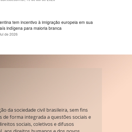
gentina tem incentivo à imigração europeia em sua
país indígena para maioria branca
Jul de 2026
o da sociedade civil brasileira, sem fins
s de forma integrada a questões sociais e
reitos sociais, coletivos e difusos
l, aos direitos humanos e dos povos.