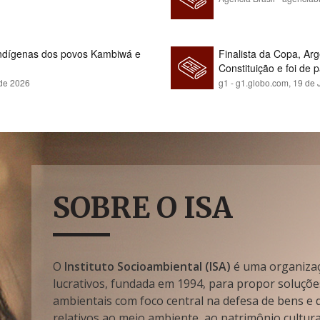
indígenas dos povos Kambiwá e
Finalista da Copa, Ar
Constituição e foi de 
 de 2026
g1 - g1.globo.com,
19 de 
SOBRE O ISA
O
Instituto Socioambiental (ISA)
é uma organizaçã
lucrativos, fundada em 1994, para propor soluçõe
ambientais com foco central na defesa de bens e di
relativos ao meio ambiente, ao patrimônio cultura