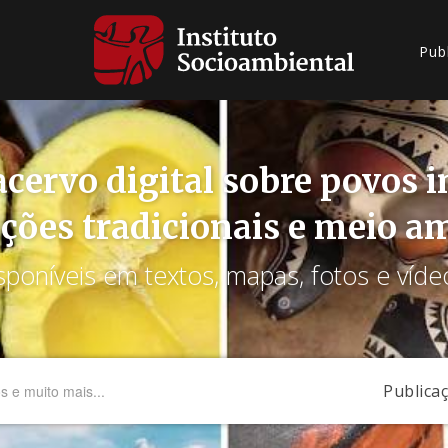
Pub
cervo digital sobre povos 
ções tradicionais e meio a
sponíveis em textos, mapas, fotos e víde
Publica