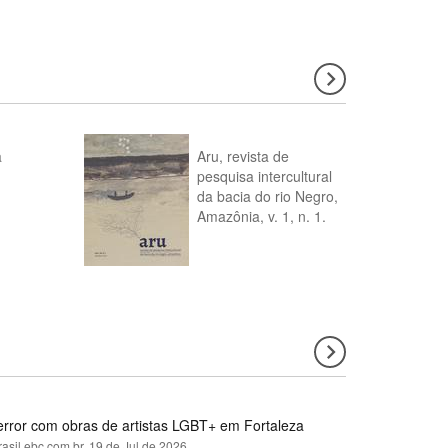
a
Aru, revista de
pesquisa intercultural
da bacia do rio Negro,
Amazônia, v. 1, n. 1.
error com obras de artistas LGBT+ em Fortaleza
rasil.ebc.com.br,
19 de Jul de 2026