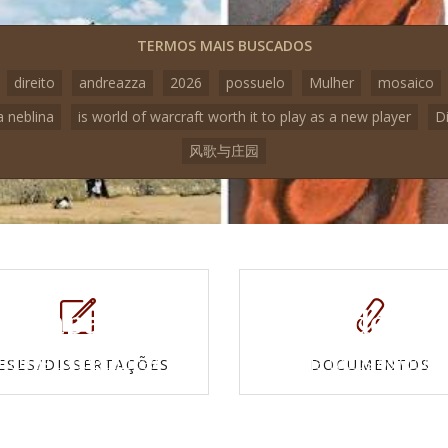
TERMOS MAIS BUSCADOS
direito
andreazza
2026
possuelo
Mulher
mosaico
a neblina
is world of warcraft worth it to play as a new player
D
风歌与庄园
Mapas e
Vídeos
Cartas topográficas
Veja todos os vídeo
ESES/DISSERTAÇÕES
DOCUMENTOS