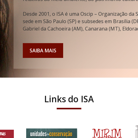
Desde 2001, o ISA é uma Oscip – Organização da So
sede em São Paulo (SP) e subsedes em Brasília (DF
Gabriel da Cachoeira (AM), Canarana (MT), Eldorad
SAIBA MAIS
Links do ISA