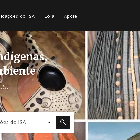
licações do ISA
Loja
Apoie
indígenas,
mbiente
os.
ções do ISA