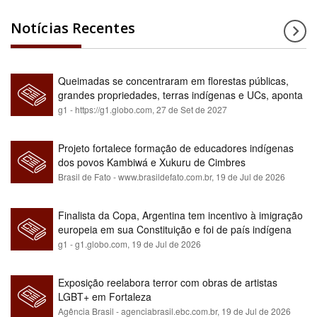
Notícias Recentes
Queimadas se concentraram em florestas públicas,
grandes propriedades, terras indígenas e UCs, aponta
relatório
g1 - https://g1.globo.com,
27 de Set de 2027
Projeto fortalece formação de educadores indígenas
dos povos Kambiwá e Xukuru de Cimbres
Brasil de Fato - www.brasildefato.com.br,
19 de Jul de 2026
Finalista da Copa, Argentina tem incentivo à imigração
europeia em sua Constituição e foi de país indígena
para maioria branca
g1 - g1.globo.com,
19 de Jul de 2026
Exposição reelabora terror com obras de artistas
LGBT+ em Fortaleza
Agência Brasil - agenciabrasil.ebc.com.br,
19 de Jul de 2026