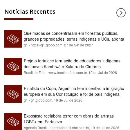
Notícias Recentes
Queimadas se concentraram em florestas públicas,
grandes propriedades, terras indígenas e UCs, aponta
relatório
g1 - https://g1.globo.com,
27 de Set de 2027
Projeto fortalece formação de educadores indígenas
dos povos Kambiwá e Xukuru de Cimbres
Brasil de Fato - www.brasildefato.com.br,
19 de Jul de 2026
Finalista da Copa, Argentina tem incentivo à imigração
europeia em sua Constituição e foi de país indígena
para maioria branca
g1 - g1.globo.com,
19 de Jul de 2026
Exposição reelabora terror com obras de artistas
LGBT+ em Fortaleza
Agência Brasil - agenciabrasil.ebc.com.br,
19 de Jul de 2026