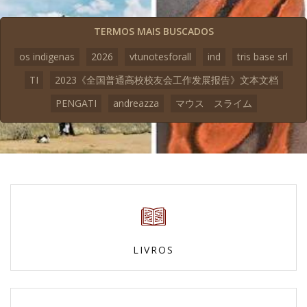
TERMOS MAIS BUSCADOS
os indigenas
2026
vtunotesforall
ind
tris base srl
TI
2023《全国普通高校校友会工作发展报告》文本文档
PENGATI
andreazza
マウス スライム
LIVROS