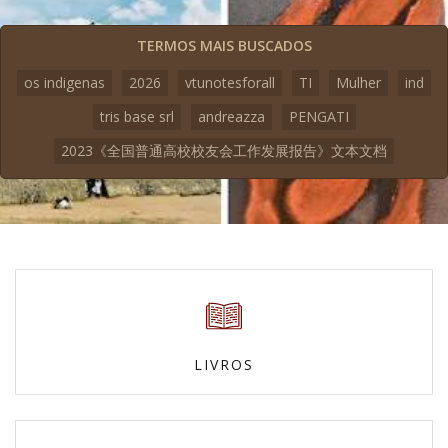
TERMOS MAIS BUSCADOS
os indigenas
2026
vtunotesforall
TI
Mulher
ind
tris base srl
andreazza
PENGATI
2023《全国普通高校校友会工作发展报告》文本文档
LIVROS