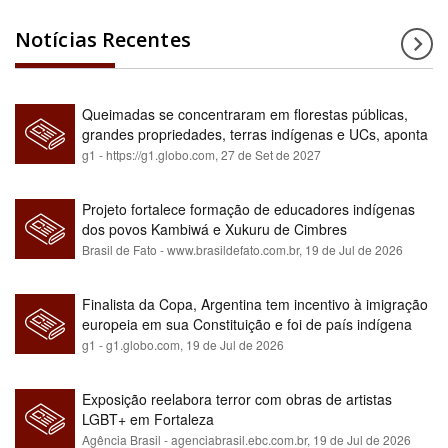
Notícias Recentes
Queimadas se concentraram em florestas públicas,
grandes propriedades, terras indígenas e UCs, aponta
relatório
g1 - https://g1.globo.com,
27 de Set de 2027
Projeto fortalece formação de educadores indígenas
dos povos Kambiwá e Xukuru de Cimbres
Brasil de Fato - www.brasildefato.com.br,
19 de Jul de 2026
Finalista da Copa, Argentina tem incentivo à imigração
europeia em sua Constituição e foi de país indígena
para maioria branca
g1 - g1.globo.com,
19 de Jul de 2026
Exposição reelabora terror com obras de artistas
LGBT+ em Fortaleza
Agência Brasil - agenciabrasil.ebc.com.br,
19 de Jul de 2026