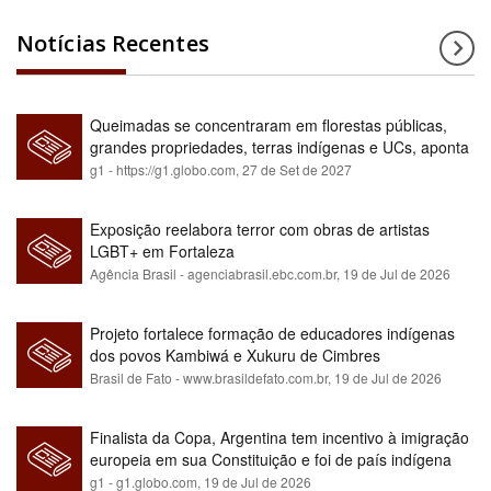
Notícias Recentes
Queimadas se concentraram em florestas públicas,
grandes propriedades, terras indígenas e UCs, aponta
relatório
g1 - https://g1.globo.com,
27 de Set de 2027
Exposição reelabora terror com obras de artistas
LGBT+ em Fortaleza
Agência Brasil - agenciabrasil.ebc.com.br,
19 de Jul de 2026
Projeto fortalece formação de educadores indígenas
dos povos Kambiwá e Xukuru de Cimbres
Brasil de Fato - www.brasildefato.com.br,
19 de Jul de 2026
Finalista da Copa, Argentina tem incentivo à imigração
europeia em sua Constituição e foi de país indígena
para maioria branca
g1 - g1.globo.com,
19 de Jul de 2026