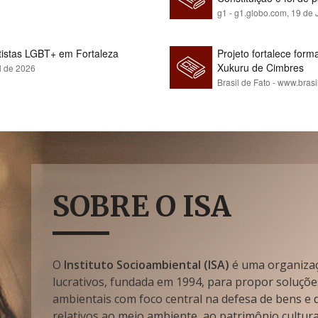
g1 - g1.globo.com,
19 de 
rtistas LGBT+ em Fortaleza
Projeto fortalece fo
Xukuru de Cimbres
l de 2026
Brasil de Fato - www.brasi
SOBRE O ISA
O
Instituto Socioambiental (ISA)
é uma organizaçã
lucrativos, fundada em 1994, para propor soluçõe
ambientais com foco central na defesa de bens e di
relativos ao meio ambiente, ao patrimônio cultura