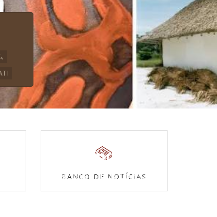
ム
ATI
Povos Indígenas
s
Acesse a enciclopédia
BANCO DE NOTÍCIAS