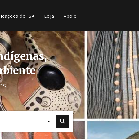
licações do ISA
Loja
Apoie
indígenas,
mbiente
os.