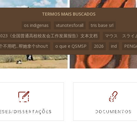
TERMOS MAIS BUSCADOS
os indigenas
vtunotesforall
tris base srl
2023《全国普通高校校友会工作发展报告》文本文档
マウス スライ
个不用吧...帮她拿个shou't
o que e QSMSP
2026
ind
PENG
Mapas e
Vídeos
Cartas topográficas
Veja todos os vídeo
ESES/DISSERTAÇÕES
DOCUMENTOS