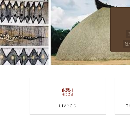
这
Fotos
Confira nossas galerias
LIVROS
T