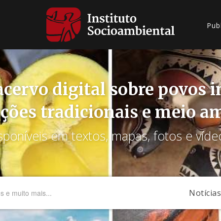
Pub
cervo digital sobre povos 
ções tradicionais e meio a
sponíveis em textos, mapas, fotos e víde
Notícias