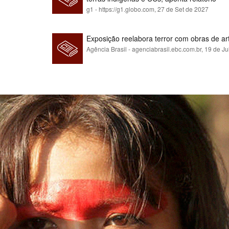
g1 - https://g1.globo.com,
27 de Set de 2027
Exposição reelabora terror com obras de a
Agência Brasil - agenciabrasil.ebc.com.br,
19 de Ju