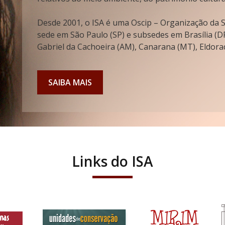
Desde 2001, o ISA é uma Oscip – Organização da So
sede em São Paulo (SP) e subsedes em Brasília (DF
Gabriel da Cachoeira (AM), Canarana (MT), Eldorad
SAIBA MAIS
Links do ISA