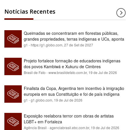
Notícias Recentes
Queimadas se concentraram em florestas públicas,
grandes propriedades, terras indígenas e UCs, aponta
relatório
g1 - https://g1.globo.com,
27 de Set de 2027
Projeto fortalece formação de educadores indígenas
dos povos Kambiwá e Xukuru de Cimbres
Brasil de Fato - www.brasildefato.com.br,
19 de Jul de 2026
Finalista da Copa, Argentina tem incentivo à imigração
europeia em sua Constituição e foi de país indígena
para maioria branca
g1 - g1.globo.com,
19 de Jul de 2026
Exposição reelabora terror com obras de artistas
LGBT+ em Fortaleza
Agência Brasil - agenciabrasil.ebc.com.br,
19 de Jul de 2026