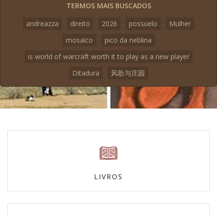
TERMOS MAIS BUSCADOS
andreazza
direito
2026
possuelo
Mulher
mosaico
pico da neblina
is world of warcraft worth it to play as a new player
Ditadura
风歌与庄园
LIVROS