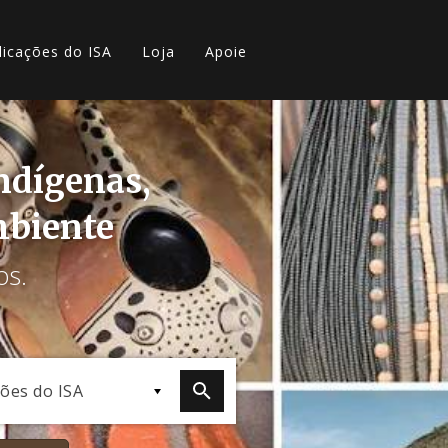
licações do ISA
Loja
Apoie
indígenas,
mbiente
os.
ções do ISA