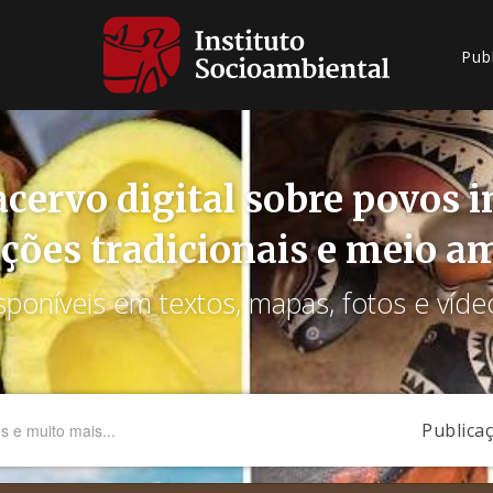
Pub
cervo digital sobre povos 
ções tradicionais e meio a
sponíveis em textos, mapas, fotos e víde
Publica