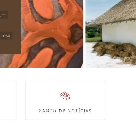
ュー
rosa
Povos Indígenas
s
Acesse a enciclopédia
BANCO DE NOTÍCIAS