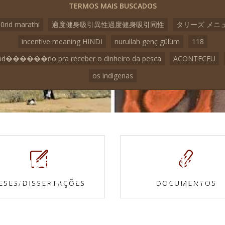
TERMOS MAIS BUSCADOS
o0rid marathi
適度健身吸引異性過度健身吸引同性
タリーズ メニ
incentive meaning HINDI
nurullah genç gülüm
118
nd������rio pra receber o dinheiro da pesca
ACONTECEU
os indigenas
Mapas e
Vídeos
Cartas topográficas
Veja todos os vídeo
ESES/DISSERTAÇÕES
DOCUMENTOS