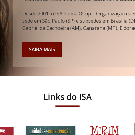
Desde 2001, o ISA é uma Oscip – Organização da So
sede em São Paulo (SP) e subsedes em Brasília (DF
Gabriel da Cachoeira (AM), Canarana (MT), Eldorad
SAIBA MAIS
Links do ISA