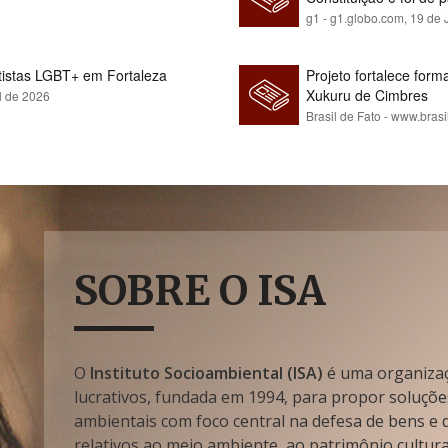
g1 - g1.globo.com,
19 de 
rtistas LGBT+ em Fortaleza
Projeto fortalece fo
Xukuru de Cimbres
l de 2026
Brasil de Fato - www.brasi
SOBRE O ISA
O
Instituto Socioambiental (ISA)
é uma organizaçã
lucrativos, fundada em 1994, para propor soluçõe
ambientais com foco central na defesa de bens e di
relativos ao meio ambiente, ao patrimônio cultura