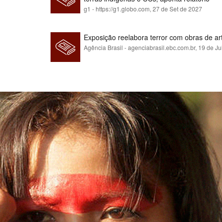
g1 - https://g1.globo.com,
27 de Set de 2027
Exposição reelabora terror com obras de a
Agência Brasil - agenciabrasil.ebc.com.br,
19 de Ju