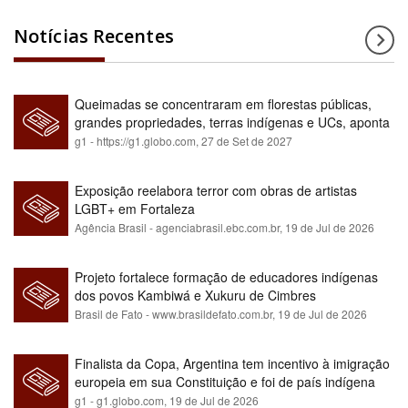
Notícias Recentes
Queimadas se concentraram em florestas públicas,
grandes propriedades, terras indígenas e UCs, aponta
relatório
g1 - https://g1.globo.com,
27 de Set de 2027
Exposição reelabora terror com obras de artistas
LGBT+ em Fortaleza
Agência Brasil - agenciabrasil.ebc.com.br,
19 de Jul de 2026
Projeto fortalece formação de educadores indígenas
dos povos Kambiwá e Xukuru de Cimbres
Brasil de Fato - www.brasildefato.com.br,
19 de Jul de 2026
Finalista da Copa, Argentina tem incentivo à imigração
europeia em sua Constituição e foi de país indígena
para maioria branca
g1 - g1.globo.com,
19 de Jul de 2026