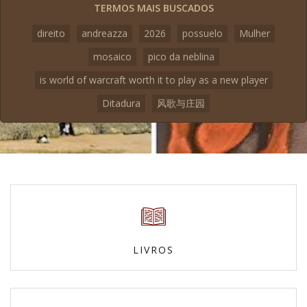
TERMOS MAIS BUSCADOS
direito
andreazza
2026
possuelo
Mulher
mosaico
pico da neblina
is world of warcraft worth it to play as a new player
Ditadura
风歌与庄园
LIVROS