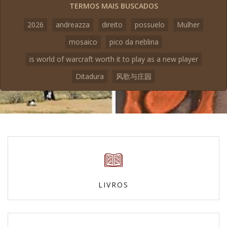
TERMOS MAIS BUSCADOS
2026
andreazza
direito
possuelo
Mulher
mosaico
pico da neblina
is world of warcraft worth it to play as a new player
Ditadura
风歌与庄园
LIVROS