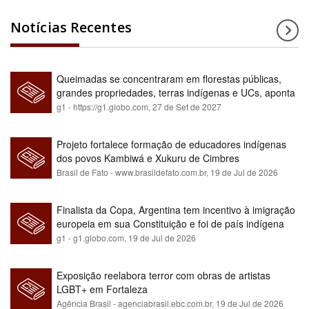
Notícias Recentes
Queimadas se concentraram em florestas públicas,
grandes propriedades, terras indígenas e UCs, aponta
relatório
g1 - https://g1.globo.com,
27 de Set de 2027
Projeto fortalece formação de educadores indígenas
dos povos Kambiwá e Xukuru de Cimbres
Brasil de Fato - www.brasildefato.com.br,
19 de Jul de 2026
Finalista da Copa, Argentina tem incentivo à imigração
europeia em sua Constituição e foi de país indígena
para maioria branca
g1 - g1.globo.com,
19 de Jul de 2026
Exposição reelabora terror com obras de artistas
LGBT+ em Fortaleza
Agência Brasil - agenciabrasil.ebc.com.br,
19 de Jul de 2026