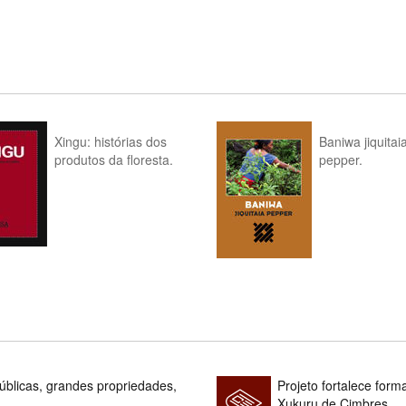
Xingu: histórias dos
Baniwa jiquitai
produtos da floresta.
pepper.
blicas, grandes propriedades,
Projeto fortalece fo
Xukuru de Cimbres