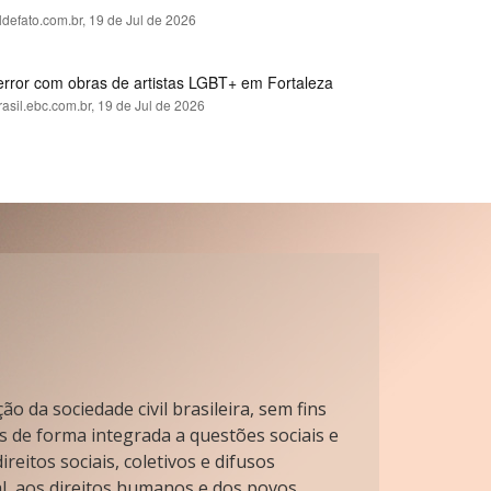
ldefato.com.br,
19 de Jul de 2026
error com obras de artistas LGBT+ em Fortaleza
rasil.ebc.com.br,
19 de Jul de 2026
o da sociedade civil brasileira, sem fins
s de forma integrada a questões sociais e
reitos sociais, coletivos e difusos
l, aos direitos humanos e dos povos.