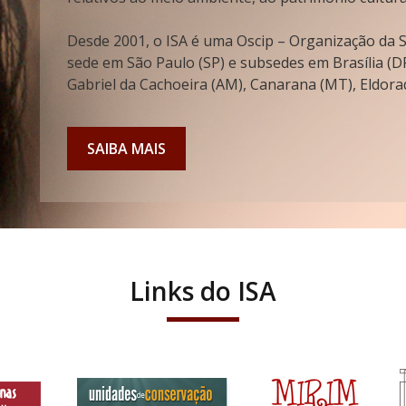
Desde 2001, o ISA é uma Oscip – Organização da So
sede em São Paulo (SP) e subsedes em Brasília (DF
Gabriel da Cachoeira (AM), Canarana (MT), Eldorad
SAIBA MAIS
Links do ISA