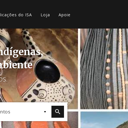
licações do ISA
Loja
Apoie
indígenas,
mbiente
os.
ntos