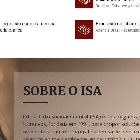
Brasil de Fato - www.brasi
 à imigração europeia em sua
Exposição reelabora t
ioria branca
Agência Brasil - agenciab
SOBRE O ISA
O
Instituto Socioambiental (ISA)
é uma organizaçã
lucrativos, fundada em 1994, para propor soluçõe
ambientais com foco central na defesa de bens e di
relativos ao meio ambiente, ao patrimônio cultura