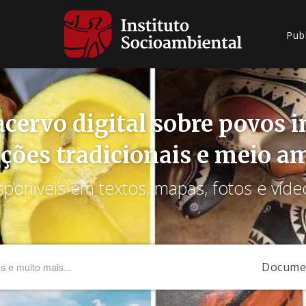
Pub
cervo digital sobre povos 
ções tradicionais e meio a
sponíveis em textos, mapas, fotos e víde
Docume