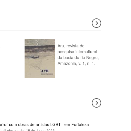
a
Aru, revista de
pesquisa intercultural
da bacia do rio Negro,
Amazônia, v. 1, n. 1.
error com obras de artistas LGBT+ em Fortaleza
rasil.ebc.com.br,
19 de Jul de 2026