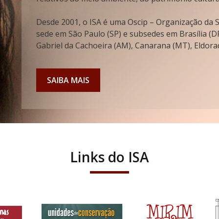
Desde 2001, o ISA é uma Oscip – Organização da So
sede em São Paulo (SP) e subsedes em Brasília (DF
Gabriel da Cachoeira (AM), Canarana (MT), Eldorad
SAIBA MAIS
Links do ISA