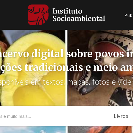
Pub
cervo digital sobre povos 
ções tradicionais e meio a
sponíveis em textos, mapas, fotos e víde
Livros