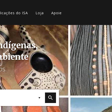
licações do ISA
Loja
Apoie
indígenas,
mbiente
os.