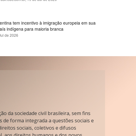
gentina tem incentivo à imigração europeia em sua
país indígena para maioria branca
Jul de 2026
o da sociedade civil brasileira, sem fins
s de forma integrada a questões sociais e
reitos sociais, coletivos e difusos
l, aos direitos humanos e dos povos.