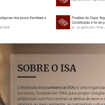
indígenas dos povos Kambiwá e
Finalista da Copa, Ar
Constituição e foi de 
 de 2026
g1 - g1.globo.com,
19 de 
SOBRE O ISA
O
Instituto Socioambiental (ISA)
é uma organizaçã
lucrativos, fundada em 1994, para propor soluçõe
ambientais com foco central na defesa de bens e di
relativos ao meio ambiente, ao patrimônio cultura