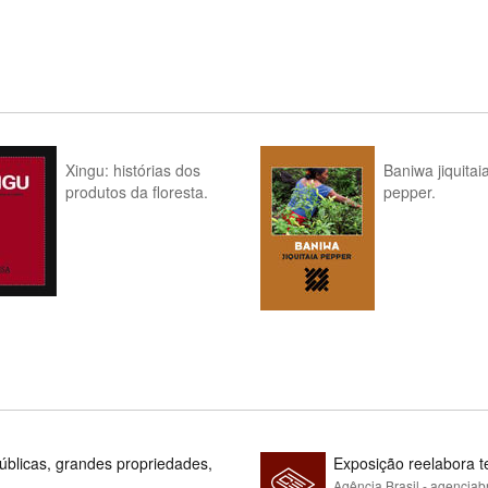
Xingu: histórias dos
Baniwa jiquitai
produtos da floresta.
pepper.
blicas, grandes propriedades,
Exposição reelabora t
Agência Brasil - agenciab