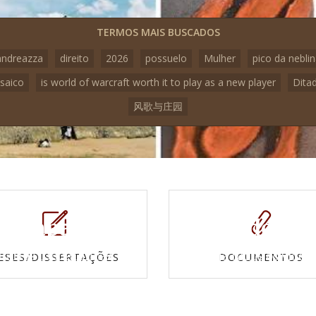
TERMOS MAIS BUSCADOS
andreazza
direito
2026
possuelo
Mulher
pico da nebli
saico
is world of warcraft worth it to play as a new player
Dita
风歌与庄园
Mapas e
Vídeos
Cartas topográficas
Veja todos os vídeo
ESES/DISSERTAÇÕES
DOCUMENTOS