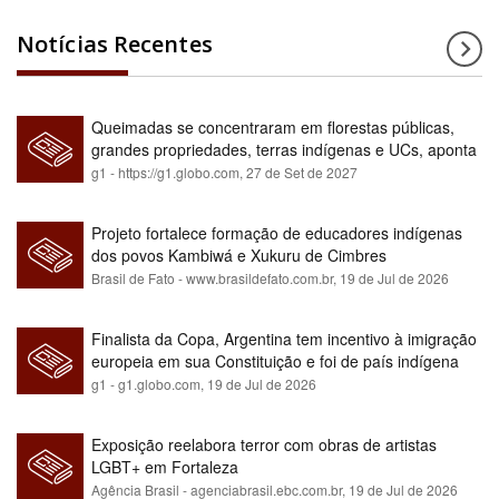
Notícias Recentes
Queimadas se concentraram em florestas públicas,
grandes propriedades, terras indígenas e UCs, aponta
relatório
g1 - https://g1.globo.com,
27 de Set de 2027
Projeto fortalece formação de educadores indígenas
dos povos Kambiwá e Xukuru de Cimbres
Brasil de Fato - www.brasildefato.com.br,
19 de Jul de 2026
Finalista da Copa, Argentina tem incentivo à imigração
europeia em sua Constituição e foi de país indígena
para maioria branca
g1 - g1.globo.com,
19 de Jul de 2026
Exposição reelabora terror com obras de artistas
LGBT+ em Fortaleza
Agência Brasil - agenciabrasil.ebc.com.br,
19 de Jul de 2026