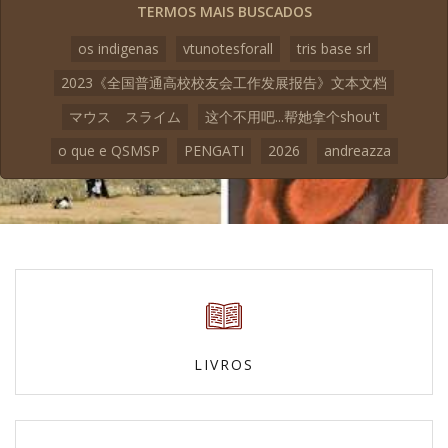
TERMOS MAIS BUSCADOS
os indigenas
vtunotesforall
tris base srl
2023《全国普通高校校友会工作发展报告》文本文档
マウス スライム
这个不用吧...帮她拿个shou't
o que e QSMSP
PENGATI
2026
andreazza
LIVROS