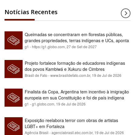
Notícias Recentes
Queimadas se concentraram em florestas públicas,
grandes propriedades, terras indígenas e UCs, aponta
relatório
g1 - https://g1.globo.com,
27 de Set de 2027
Projeto fortalece formação de educadores indígenas
dos povos Kambiwá e Xukuru de Cimbres
Brasil de Fato - www.brasildefato.com.br,
19 de Jul de 2026
Finalista da Copa, Argentina tem incentivo à imigração
europeia em sua Constituição e foi de país indígena
para maioria branca
g1 - g1.globo.com,
19 de Jul de 2026
Exposição reelabora terror com obras de artistas
LGBT+ em Fortaleza
Agência Brasil - agenciabrasil.ebc.com.br,
19 de Jul de 2026