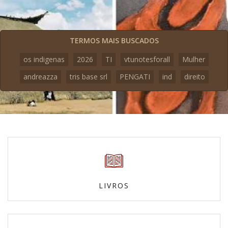
TERMOS MAIS BUSCADOS
os indigenas
2026
TI
vtunotesforall
Mulher
andreazza
tris base srl
PENGATI
ind
direito
LIVROS