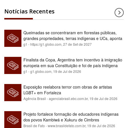
Notícias Recentes
Queimadas se concentraram em florestas públicas,
grandes propriedades, terras indígenas e UCs, aponta
relatório
g1 - https://g1.globo.com,
27 de Set de 2027
Finalista da Copa, Argentina tem incentivo à imigração
europeia em sua Constituição e foi de país indígena
para maioria branca
g1 - g1.globo.com,
19 de Jul de 2026
Exposição reelabora terror com obras de artistas
LGBT+ em Fortaleza
Agência Brasil - agenciabrasil.ebc.com.br,
19 de Jul de 2026
Projeto fortalece formação de educadores indígenas
dos povos Kambiwá e Xukuru de Cimbres
Brasil de Fato - www.brasildefato.com.br,
19 de Jul de 2026