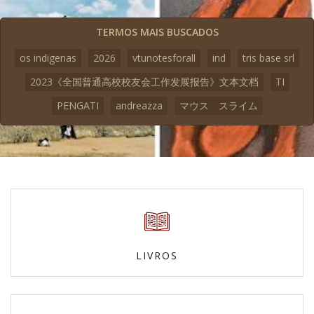
TERMOS MAIS BUSCADOS
os indigenas
2026
vtunotesforall
ind
tris base srl
2023《全国普通高校校友会工作发展报告》文本文档
TI
PENGATI
andreazza
マウス スライム
LIVROS