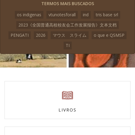
TERMOS MAIS BUSCADOS
os indigenas
vtunotesforall
ind
tris base srl
2023《全国普通高校校友会工作发展报告》文本文档
PENGATI
2026
マウス スライム
o que e QSMSP
TI
LIVROS