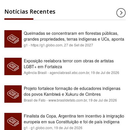
Notícias Recentes
Queimadas se concentraram em florestas públicas,
grandes propriedades, terras indígenas e UCs, aponta
relatório
g1 - https://g1.globo.com,
27 de Set de 2027
Exposição reelabora terror com obras de artistas
LGBT+ em Fortaleza
Agência Brasil - agenciabrasil.ebc.com.br,
19 de Jul de 2026
Projeto fortalece formação de educadores indígenas
dos povos Kambiwá e Xukuru de Cimbres
Brasil de Fato - www.brasildefato.com.br,
19 de Jul de 2026
Finalista da Copa, Argentina tem incentivo à imigração
europeia em sua Constituição e foi de país indígena
para maioria branca
g1 - g1.globo.com,
19 de Jul de 2026