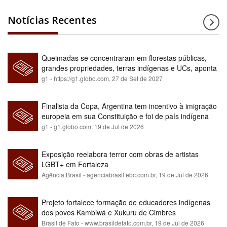
Notícias Recentes
Queimadas se concentraram em florestas públicas,
grandes propriedades, terras indígenas e UCs, aponta
relatório
g1 - https://g1.globo.com,
27 de Set de 2027
Finalista da Copa, Argentina tem incentivo à imigração
europeia em sua Constituição e foi de país indígena
para maioria branca
g1 - g1.globo.com,
19 de Jul de 2026
Exposição reelabora terror com obras de artistas
LGBT+ em Fortaleza
Agência Brasil - agenciabrasil.ebc.com.br,
19 de Jul de 2026
Projeto fortalece formação de educadores indígenas
dos povos Kambiwá e Xukuru de Cimbres
Brasil de Fato - www.brasildefato.com.br,
19 de Jul de 2026