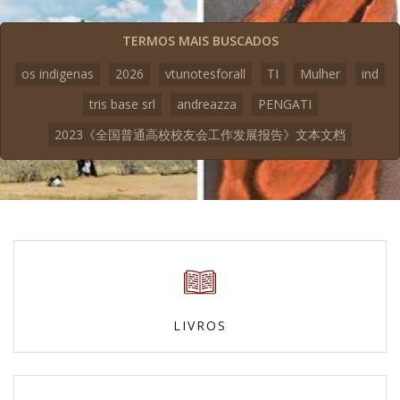
TERMOS MAIS BUSCADOS
os indigenas
2026
vtunotesforall
TI
Mulher
ind
tris base srl
andreazza
PENGATI
2023《全国普通高校校友会工作发展报告》文本文档
LIVROS