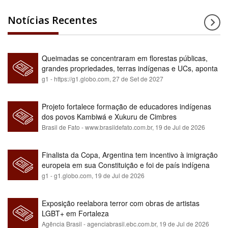
Notícias Recentes
Queimadas se concentraram em florestas públicas,
grandes propriedades, terras indígenas e UCs, aponta
relatório
g1 - https://g1.globo.com,
27 de Set de 2027
Projeto fortalece formação de educadores indígenas
dos povos Kambiwá e Xukuru de Cimbres
Brasil de Fato - www.brasildefato.com.br,
19 de Jul de 2026
Finalista da Copa, Argentina tem incentivo à imigração
europeia em sua Constituição e foi de país indígena
para maioria branca
g1 - g1.globo.com,
19 de Jul de 2026
Exposição reelabora terror com obras de artistas
LGBT+ em Fortaleza
Agência Brasil - agenciabrasil.ebc.com.br,
19 de Jul de 2026