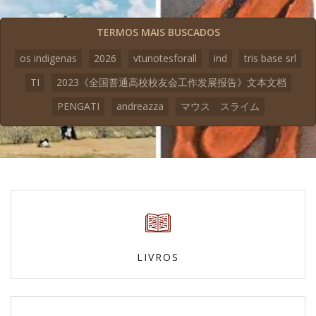
TERMOS MAIS BUSCADOS
os indigenas
2026
vtunotesforall
ind
tris base srl
TI
2023《全国普通高校校友会工作发展报告》文本文档
PENGATI
andreazza
マウス スライム
LIVROS