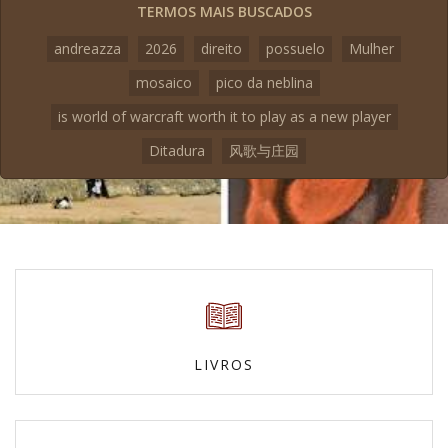
TERMOS MAIS BUSCADOS
andreazza
2026
direito
possuelo
Mulher
mosaico
pico da neblina
is world of warcraft worth it to play as a new player
Ditadura
风歌与庄园
LIVROS