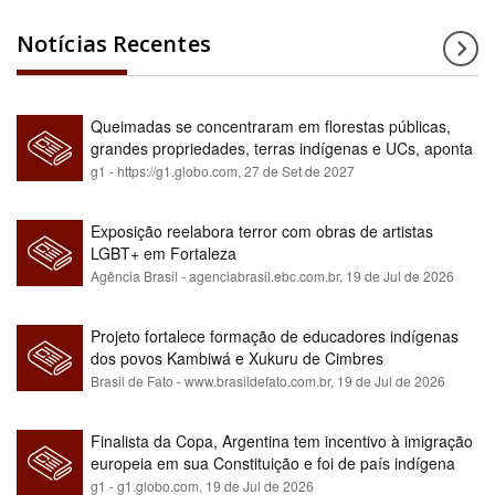
Notícias Recentes
Queimadas se concentraram em florestas públicas,
grandes propriedades, terras indígenas e UCs, aponta
relatório
g1 - https://g1.globo.com,
27 de Set de 2027
Exposição reelabora terror com obras de artistas
LGBT+ em Fortaleza
Agência Brasil - agenciabrasil.ebc.com.br,
19 de Jul de 2026
Projeto fortalece formação de educadores indígenas
dos povos Kambiwá e Xukuru de Cimbres
Brasil de Fato - www.brasildefato.com.br,
19 de Jul de 2026
Finalista da Copa, Argentina tem incentivo à imigração
europeia em sua Constituição e foi de país indígena
para maioria branca
g1 - g1.globo.com,
19 de Jul de 2026