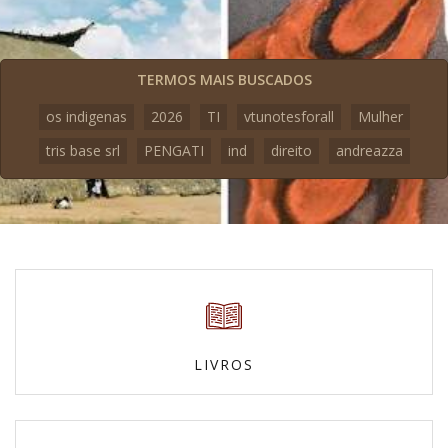
TERMOS MAIS BUSCADOS
os indigenas
2026
TI
vtunotesforall
Mulher
tris base srl
PENGATI
ind
direito
andreazza
LIVROS