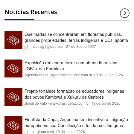
Notícias Recentes
Queimadas se concentraram em florestas públicas,
grandes propriedades, terras indígenas e UCs, aponta
relatório
g1 - https://g1.globo.com,
27 de Set de 2027
Exposição reelabora terror com obras de artistas
LGBT+ em Fortaleza
Agência Brasil - agenciabrasil.ebc.com.br,
19 de Jul de 2026
Projeto fortalece formação de educadores indígenas
dos povos Kambiwá e Xukuru de Cimbres
Brasil de Fato - www.brasildefato.com.br,
19 de Jul de 2026
Finalista da Copa, Argentina tem incentivo à imigração
europeia em sua Constituição e foi de país indígena
para maioria branca
g1 - g1.globo.com,
19 de Jul de 2026