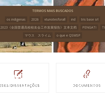
TERMOS MAIS BUSCADOS
os indigenas
2026
vtunotesforall
ind
tris base srl
2023《全国普通高校校友会工作发展报告》文本文档
PENGATI
TI
マウス スライム
o que e QSMSP
Mapas e
Vídeos
Cartas topográficas
Veja todos os vídeo
ESES/DISSERTAÇÕES
DOCUMENTOS