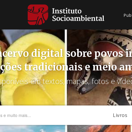
Pub
cervo digital sobre povos 
ções tradicionais e meio a
sponíveis em textos, mapas, fotos e víde
Livros