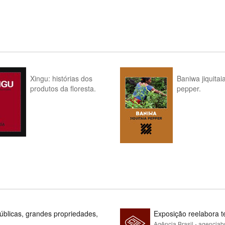
Xingu: histórias dos
Baniwa jiquitai
produtos da floresta.
pepper.
blicas, grandes propriedades,
Exposição reelabora t
Agência Brasil - agenciab