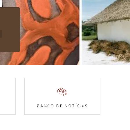
Povos Indígenas
s
Acesse a enciclopédia
BANCO DE NOTÍCIAS