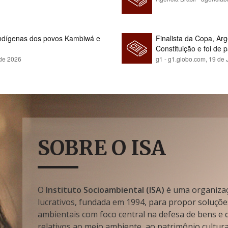
indígenas dos povos Kambiwá e
Finalista da Copa, Ar
Constituição e foi de 
 de 2026
g1 - g1.globo.com,
19 de 
SOBRE O ISA
O
Instituto Socioambiental (ISA)
é uma organizaçã
lucrativos, fundada em 1994, para propor soluçõe
ambientais com foco central na defesa de bens e di
relativos ao meio ambiente, ao patrimônio cultura