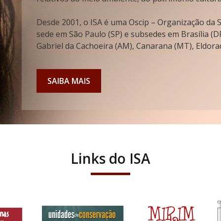
Desde 2001, o ISA é uma Oscip – Organização da So
sede em São Paulo (SP) e subsedes em Brasília (DF
Gabriel da Cachoeira (AM), Canarana (MT), Eldorad
SAIBA MAIS
Links do ISA