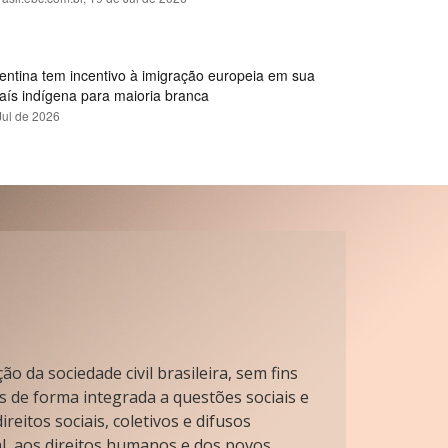
gentina tem incentivo à imigração europeia em sua
país indígena para maioria branca
Jul de 2026
o da sociedade civil brasileira, sem fins
s de forma integrada a questões sociais e
reitos sociais, coletivos e difusos
l, aos direitos humanos e dos povos.