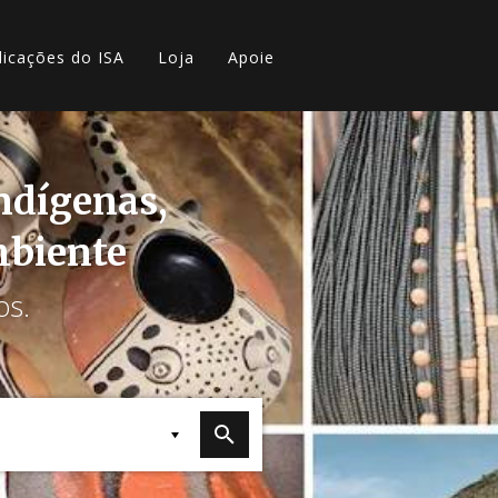
licações do ISA
Loja
Apoie
indígenas,
mbiente
os.