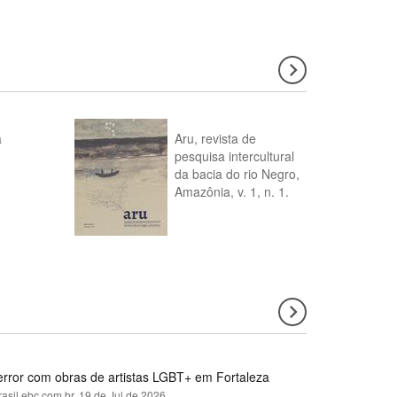
a
Aru, revista de
pesquisa intercultural
da bacia do rio Negro,
Amazônia, v. 1, n. 1.
error com obras de artistas LGBT+ em Fortaleza
rasil.ebc.com.br,
19 de Jul de 2026