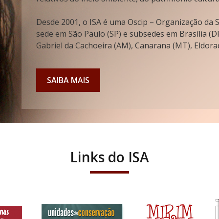
Desde 2001, o ISA é uma Oscip – Organização da So
sede em São Paulo (SP) e subsedes em Brasília (DF
Gabriel da Cachoeira (AM), Canarana (MT), Eldorad
SAIBA MAIS
Links do ISA