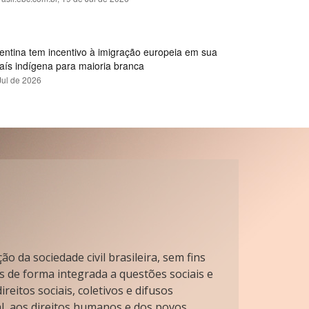
gentina tem incentivo à imigração europeia em sua
país indígena para maioria branca
Jul de 2026
o da sociedade civil brasileira, sem fins
s de forma integrada a questões sociais e
reitos sociais, coletivos e difusos
l, aos direitos humanos e dos povos.