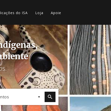
licações do ISA
Loja
Apoie
indígenas,
mbiente
os.
ntos