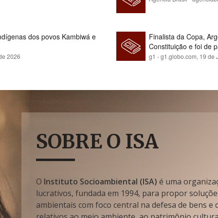
indígenas dos povos Kambiwá e
Finalista da Copa, Ar
Constituição e foi de 
 de 2026
g1 - g1.globo.com,
19 de 
SOBRE O ISA
O
Instituto Socioambiental (ISA)
é uma organizaçã
lucrativos, fundada em 1994, para propor soluçõe
ambientais com foco central na defesa de bens e di
relativos ao meio ambiente, ao patrimônio cultura