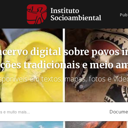
Pub
cervo digital sobre povos 
ções tradicionais e meio a
sponíveis em textos, mapas, fotos e víde
Docume