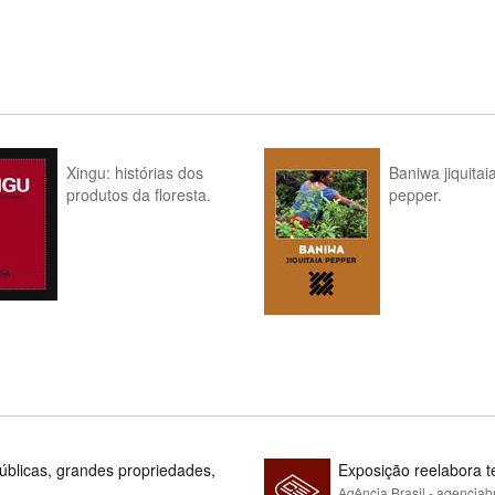
Xingu: histórias dos
Baniwa jiquitai
produtos da floresta.
pepper.
blicas, grandes propriedades,
Exposição reelabora t
Agência Brasil - agenciab