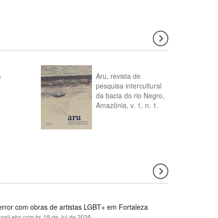
a
Aru, revista de
pesquisa intercultural
da bacia do rio Negro,
Amazônia, v. 1, n. 1.
error com obras de artistas LGBT+ em Fortaleza
rasil.ebc.com.br,
19 de Jul de 2026