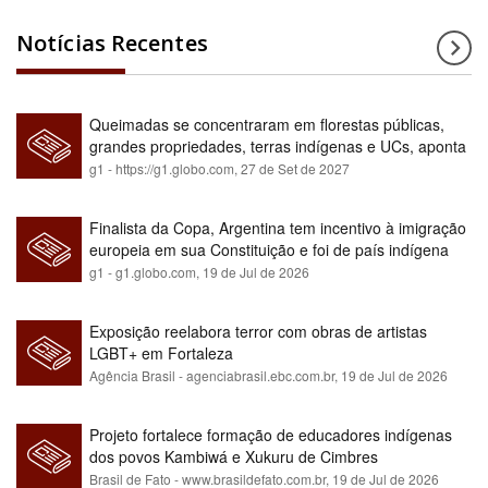
Notícias Recentes
Queimadas se concentraram em florestas públicas,
grandes propriedades, terras indígenas e UCs, aponta
relatório
g1 - https://g1.globo.com,
27 de Set de 2027
Finalista da Copa, Argentina tem incentivo à imigração
europeia em sua Constituição e foi de país indígena
para maioria branca
g1 - g1.globo.com,
19 de Jul de 2026
Exposição reelabora terror com obras de artistas
LGBT+ em Fortaleza
Agência Brasil - agenciabrasil.ebc.com.br,
19 de Jul de 2026
Projeto fortalece formação de educadores indígenas
dos povos Kambiwá e Xukuru de Cimbres
Brasil de Fato - www.brasildefato.com.br,
19 de Jul de 2026