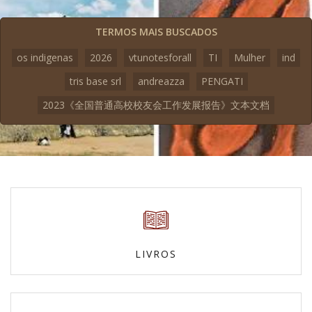
TERMOS MAIS BUSCADOS
os indigenas
2026
vtunotesforall
TI
Mulher
ind
tris base srl
andreazza
PENGATI
2023《全国普通高校校友会工作发展报告》文本文档
LIVROS