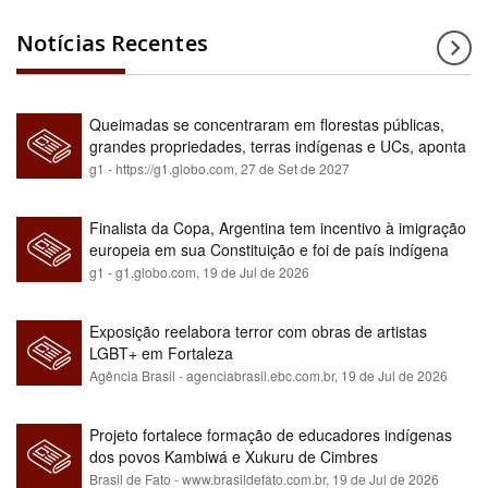
Notícias Recentes
Queimadas se concentraram em florestas públicas,
grandes propriedades, terras indígenas e UCs, aponta
relatório
g1 - https://g1.globo.com,
27 de Set de 2027
Finalista da Copa, Argentina tem incentivo à imigração
europeia em sua Constituição e foi de país indígena
para maioria branca
g1 - g1.globo.com,
19 de Jul de 2026
Exposição reelabora terror com obras de artistas
LGBT+ em Fortaleza
Agência Brasil - agenciabrasil.ebc.com.br,
19 de Jul de 2026
Projeto fortalece formação de educadores indígenas
dos povos Kambiwá e Xukuru de Cimbres
Brasil de Fato - www.brasildefato.com.br,
19 de Jul de 2026