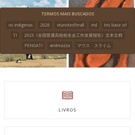
TERMOS MAIS BUSCADOS
os indigenas
2026
vtunotesforall
ind
tris base srl
TI
2023《全国普通高校校友会工作发展报告》文本文档
PENGATI
andreazza
マウス スライム
LIVROS