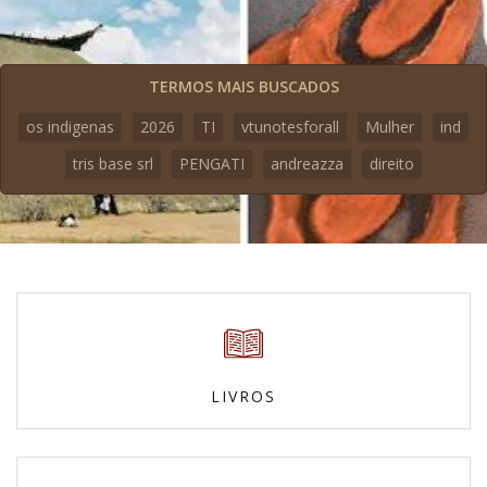
TERMOS MAIS BUSCADOS
os indigenas
2026
TI
vtunotesforall
Mulher
ind
tris base srl
PENGATI
andreazza
direito
LIVROS