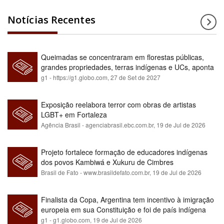
Notícias Recentes
Queimadas se concentraram em florestas públicas,
grandes propriedades, terras indígenas e UCs, aponta
relatório
g1 - https://g1.globo.com,
27 de Set de 2027
Exposição reelabora terror com obras de artistas
LGBT+ em Fortaleza
Agência Brasil - agenciabrasil.ebc.com.br,
19 de Jul de 2026
Projeto fortalece formação de educadores indígenas
dos povos Kambiwá e Xukuru de Cimbres
Brasil de Fato - www.brasildefato.com.br,
19 de Jul de 2026
Finalista da Copa, Argentina tem incentivo à imigração
europeia em sua Constituição e foi de país indígena
para maioria branca
g1 - g1.globo.com,
19 de Jul de 2026